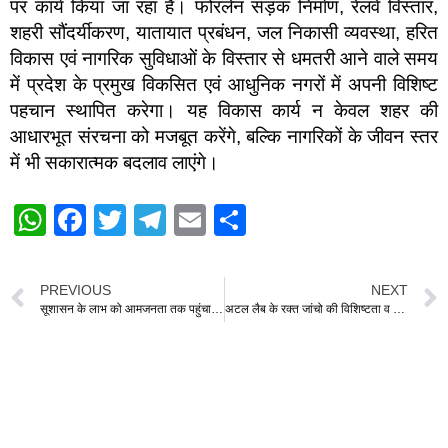
पर कार्य किया जा रहा है। फोरलेन सड़क निर्माण, रेलवे विस्तार,
शहरी सौंदर्यीकरण, यातायात प्रबंधन, जल निकासी व्यवस्था, हरित
विकास एवं नागरिक सुविधाओं के विस्तार से धमतरी आने वाले समय
में प्रदेश के प्रमुख विकसित एवं आधुनिक नगरों में अपनी विशिष्ट
पहचान स्थापित करेगा। यह विकास कार्य न केवल शहर की
आधारभूत संरचना को मजबूत करेंगे, बल्कि नागरिकों के जीवन स्तर
में भी सकारात्मक बदलाव लाएंगे।
W
F
T
T
E
S
h
a
wi
el
m
h
at
c
tt
e
ail
ar
PREVIOUS
NEXT
s
e
er
gr
e
सूशासन के लाभ को आमजनता तक पहुंचाने पार्षद ने किया संस्कारिक पहल, घर घर दिये पिले चावल का आमंत्रण
अटल लैब के रक्त जांचो की विशिष्टता व त्वरित व्यवस्था से वाकिफ हुए जनप्रतिनिधिगण
A
b
a
p
o
m
p
o
k