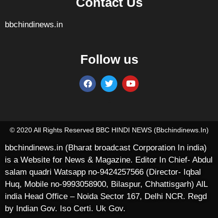
Contact Us
bbchindinews.in
Follow us
Marketing Hack4U
7k Network
Ask Daman
Earn yatra
Buzz4Ai
Digital Convey
© 2020 All Rights Reserved BBC HINDI NEWS (bbchindinews.in)
bbchindinews.in (Bharat broadcast Corporation In india)
is a Website for News & Magazine. Editor In Chief- Abdul
salam quadri Watsapp no-9424257566 (Director- Iqbal
Huq, Mobile no-9993058900, Bilaspur, Chhattisgarh) AlL
india Head Office – Noida Sector 167, Delhi NCR. Regd
by Indian Gov. Iso Certi. Uk Gov.