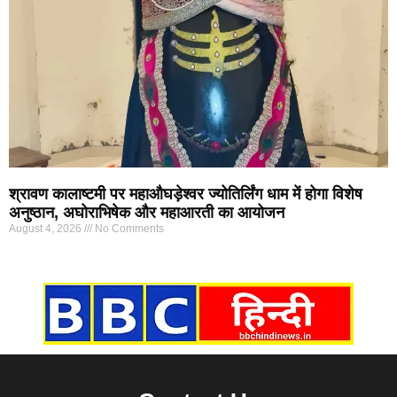
श्रावण कालाष्टमी पर महाऔघड़ेश्वर ज्योतिर्लिंग धाम में होगा विशेष
अनुष्ठान, अघोराभिषेक और महाआरती का आयोजन
August 4, 2026
No Comments
Marketing Hack4U
7k Network
Ask Daman
Earn yatra
Buzz4Ai
Digital Convey