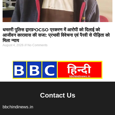
धमतरी पुलिस द्वाराPOCSO प्रकरण में आरोपी को दिलाई को
आजीवन कारावास की सजा: प्रभावी विवेचना एवं पैरवी से पीड़िता को
मिला न्याय
August 4, 2026
No Comments
Marketing Hack4U
7k Network
Ask Daman
Earn yatra
Buzz4Ai
Digital Convey
Contact Us
bbchindinews.in