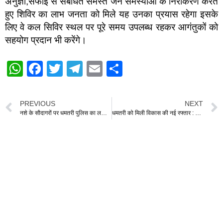
अनुज्ञा,सफाई से संबंधित समस्त जन समस्याओं के निराकरण करते
हुए शिविर का लाभ जनता को मिले यह उनका प्रयास रहेगा इसके
लिए वे कल सिविर स्थल पर पूरे समय उपलब्ध रहकर आगंतुकों को
सहयोग प्रदान भी करेंगे।
W
F
T
T
E
S
h
a
wi
el
m
h
at
c
tt
e
ail
ar
PREVIOUS
NEXT
s
e
er
gr
e
नशे के सौदागरों पर धमतरी पुलिस का लगातार तीसरे दिन अभियान, 34(2) एवं 34(1)ख के दो और आबकारी प्रकरणों में 03 आरोपी हुए गिरफ्तार
धमतरी को मिली विकास की नई रफ्तार : दो फोरलेन सड़कों एवं शहर के नए डिवाइडर निर्माण कार्य का शुभारंभ
A
b
a
p
o
m
p
o
k