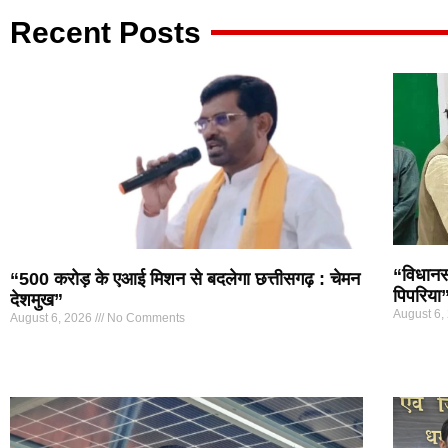
p
o
m
Recent Posts
p
o
k
“विधानसभ
“500 करोड़ के एआई मिशन से बदलेगा छत्तीसगढ़ : चेमन
पिपरिया
देशमुख”
August 6,
August 6, 2026
No Comments