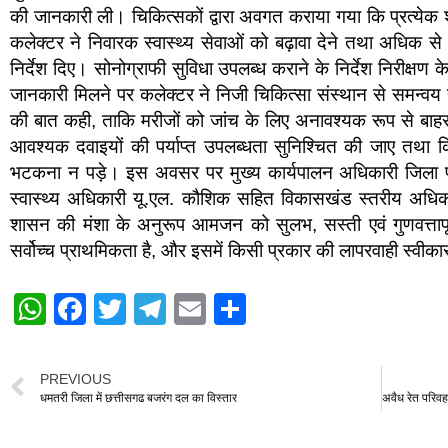
की जानकारी ली। चिकित्सकों द्वारा अवगत कराया गया कि प्रत्ये
कलेक्टर ने निवारक स्वास्थ्य सेवाओं को बढ़ावा देने तथा अधिक स
निर्देश दिए। सोनोग्राफी सुविधा उपलब्ध कराने के निर्देश निरीक्षण 
जानकारी मिलने पर कलेक्टर ने निजी चिकित्सा संस्थान से समन्वय
की बात कही, ताकि मरीजों को जांच के लिए अनावश्यक रूप से बाहर न ज
आवश्यक दवाइयों की पर्याप्त उपलब्धता सुनिश्चित की जाए तथा कि
भटकना न पड़े। इस अवसर पर मुख्य कार्यपालन अधिकारी जिला पंचा
स्वास्थ्य अधिकारी यू.एल. कौशिक सहित विकासखंड स्तरीय अधिका
शासन की मंशा के अनुरूप आमजन को सुलभ, सस्ती एवं गुणवत्तापूर्
सर्वोच्च प्राथमिकता है, और इसमें किसी प्रकार की लापरवाही स्वी
W
F
T
T
E
S
h
a
wi
el
m
h
at
c
tt
e
ail
ar
PREVIOUS
s
e
er
gr
e
धमतरी जिला में छत्तीसगढ बजरंग दल का विस्तार
A
b
a