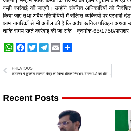
जाएगा। उन्होंने स्पष्ट किया कि राजस्व की हानि पहुँचाने वाले एवं पर्
कड़ी कार्रवाई की जाएगी। उन्होंने संबंधित अधिकारियों को निर्दे
किया जाए तथा अवैध गतिविधियों में संलिप्त व्यक्तियों पर प्रभावी द
आम नागरिकों से भी अपील की है कि अवैध खनिज परिवहन अथवा उत्
ताकि समय रहते कार्रवाई की जा सके। क्रमांक-65/1758/पाराशर
W
F
T
T
E
S
h
a
wi
el
m
h
at
c
tt
e
ail
ar
PREVIOUS
s
e
er
gr
e
कलेक्टर ने कुकरेल स्वास्थ्य केंद्र का किया औचक निरीक्षण, व्यवस्थाओं को और सुदृढ़ करने दिए निर्देश
A
b
a
p
o
m
Recent Posts
p
o
k