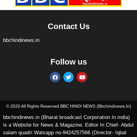
Contact Us
bbchindinews.in
Follow us
Marketing Hack4U
7k Network
Ask Daman
Earn yatra
Buzz4Ai
Digital Convey
© 2020 All Rights Reserved BBC HINDI NEWS (bbchindinews.in)
bbchindinews.in (Bharat broadcast Corporation In india)
is a Website for News & Magazine. Editor In Chief- Abdul
salam quadri Watsapp no-9424257566 (Director- Iqbal