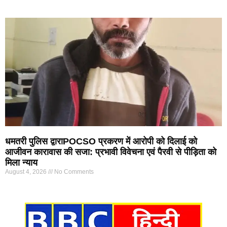
धमतरी पुलिस द्वाराPOCSO प्रकरण में आरोपी को दिलाई को
आजीवन कारावास की सजा: प्रभावी विवेचना एवं पैरवी से पीड़िता को
मिला न्याय
August 4, 2026
No Comments
Marketing Hack4U
7k Network
Ask Daman
Earn yatra
Buzz4Ai
Digital Convey