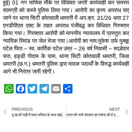
हुई) 01 नग माचिस मौके पर विधिवत जप्ती कार्यवाही कर समस्त
सामग्री को कब्जे पुलिस लिया गया। आरोपी का कृत्य अपराध पाए
जाने पर थाना सिटी कोतवाली धमतरी में अप.क्र. 31/26 धारा 27
एनडीपीएस एक्ट के तहत अपराध पंजीबद्ध कर विधिवत गिरफ्तार
किया गया। गिरफ्तार आरोपी को माननीय न्यायालय में प्रस्तुत कर
न्यायिक रिमांड पर जेल भेजा गया।आरोपी का नाम:मुकेश उर्फ मुक्कू
पटेल पिता – स्व. कार्तिक पटेल उम्र – 26 वर्ष निवासी – साल्हेवार
पारा, हड्डी गोदाम के पास, थाना सिटी कोतवाली धमतरी, जिला
धमतरी (छ.ग.) धमतरी पुलिस द्वारा मादक पदार्थों के विरुद्ध कार्यवाही
आगे भी निरंतर जारी रहेगी।
W
F
T
T
E
S
h
a
wi
el
m
h
at
c
tt
e
ail
ar
PREVIOUS
NEXT
s
e
er
gr
e
दुःख की घड़ी में पवार परिवार के साथ खड़े हुए रामू रोहरा
भारत की नारी संस्कार एवं मर्यादा की है प्रतीक-: कामता शरण
A
b
a