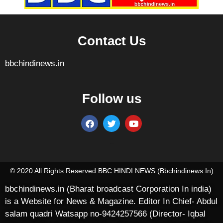
Contact Us
bbchindinews.in
Follow us
Marketing Hack4U
7k Network
Ask Daman
Earn yatra
Buzz4Ai
Digital Convey
© 2020 All Rights Reserved BBC HINDI NEWS (bbchindinews.in)
bbchindinews.in (Bharat broadcast Corporation In india)
is a Website for News & Magazine. Editor In Chief- Abdul
salam quadri Watsapp no-9424257566 (Director- Iqbal