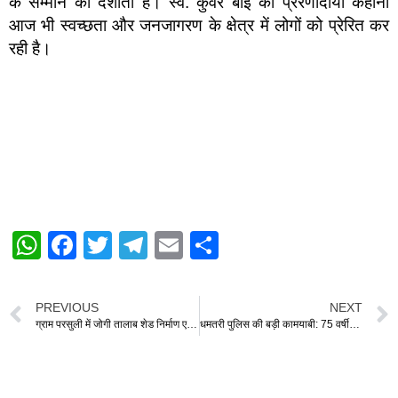
के सम्मान को दर्शाता है। स्व. कुंवर बाई की प्रेरणादायी कहानी
आज भी स्वच्छता और जनजागरण के क्षेत्र में लोगों को प्रेरित कर
रही है।
W
F
T
T
E
S
h
a
wi
el
m
h
at
c
tt
e
ail
ar
PREVIOUS
NEXT
s
e
er
gr
e
ग्राम परसुली में जोगी तालाब शेड निर्माण एवं बोर खनन कार्य का भूमि पूजन संपन्न
धमतरी पुलिस की बड़ी कामयाबी: 75 वर्षीय बुजुर्ग महिला से दुष्कर्म के दो माह से फरार चल रहा आरोपी अंततः गिरफ्तार,भेजा गया जेल
A
b
a
p
o
m