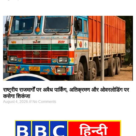
राष्ट्रीय राजमार्गों पर अवैध पार्किंग, अतिक्रमण और ओवरलोडिंग पर
कसेगा शिकंजा
August 4, 2026
No Comments
Marketing Hack4U
7k Network
Ask Daman
Earn yatra
Buzz4Ai
Digital Convey