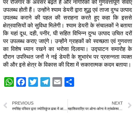
पर रोजगार के अवसर बढ़ते हैं और नागरिकों को गुणवत्तापूर्ण सेवाएं
उपलब्ध होती हैं। उन्होंने श्याम डेयरी द्वारा शुद्ध एवं ताजा दुग्ध उत्पाद
उपलब्ध कराने की पहल की सराहना करते हुए कहा कि इससे
क्षेत्रवासियों को सुविधा मिलेगी। श्याम डेयरी के संचालकों ने बताया
कि यहां दूध, दही, पनीर, घी सहित विभिन्न दुग्ध उत्पाद उचित दरों
पर उपलब्ध कराए जाएंगे। उन्होंने ग्राहकों को स्वच्छता एवं गुणवत्ता
का विशेष ध्यान रखने का भरोसा दिलाया। उद्घाटन समारोह के
दौरान उपस्थित जनों ने नई डेयरी के शुभारंभ पर प्रसन्नता व्यक्त
की और इसे क्षेत्र के विकास की दिशा में सकारात्मक कदम बताया।
W
F
T
T
E
S
h
a
wi
el
m
h
at
c
tt
e
ail
ar
PREVIOUS
NEXT
s
e
er
gr
e
रणसिंह परिवार द्वारा ज्योतिकुंज ढाबा में आयोजित महाशिवरात्रि उत्सव में भाजपा प्रदेश उपाध्यक्ष रंजना साहू एवं राजेश शर्मा सहित पहुंचे भाजपाई
महाशिवरात्रि पर ओना-कोना मे त्रंबकेश्वर महादेव प्राण प्रतिष्ठा महोत्सव संपन्न, महापौर रामू रोहरा हुए शामिल
A
b
a
p
o
m