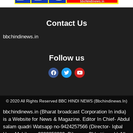
Contact Us
bbchindinews.in
Follow us
Marketing Hack4U
7k Network
Ask Daman
Earn yatra
Buzz4Ai
Digital Convey
© 2020 All Rights Reserved BBC HINDI NEWS (bbchindinews.in)
bbchindinews.in (Bharat broadcast Corporation In india)
is a Website for News & Magazine. Editor In Chief- Abdul
salam quadri Watsapp no-9424257566 (Director- Iqbal