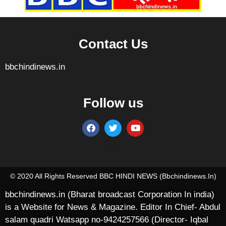
Contact Us
bbchindinews.in
Follow us
Marketing Hack4U
7k Network
Ask Daman
Earn yatra
Buzz4Ai
Digital Convey
© 2020 All Rights Reserved BBC HINDI NEWS (bbchindinews.in)
bbchindinews.in (Bharat broadcast Corporation In india)
is a Website for News & Magazine. Editor In Chief- Abdul
salam quadri Watsapp no-9424257566 (Director- Iqbal