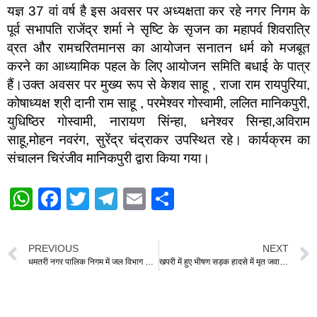
यज्ञ 37 वां वर्ष है इस अवसर पर अध्यक्षता कर रहे नगर निगम के
पूर्व सभापति राजेंद्र शर्मा ने सृष्टि के सृजन का महापर्व शिवरात्रि
व्रत और रामचरितमानस का आयोजन सनातन धर्म को मजबूत
करने का आध्यामिक पहल के लिए आयोजन समिति बधाई के पात्र
हैं।उक्त अवसर पर मुख्य रूप से केशव साहू , राजा राम रायपुरिया,
कोषाध्यक्ष श्री दानी राम साहू , परमेश्वर गोस्वामी, ललित मानिकपुरी,
युधिष्ठिर गोस्वामी, नारायण सिंन्हा, धनेश्वर सिन्हा,अविराम
साहू,मोहन नवरंग, सुरेंद्र चंद्राकर उपस्थित रहे। कार्यक्रम का
संचालन चिरंजीव मानिकपुरी द्वारा किया गया।
W
F
T
T
E
S
h
a
wi
el
m
h
at
c
tt
e
ail
ar
PREVIOUS
NEXT
s
e
er
gr
e
धमतरी नगर पालिक निगम में जल विभाग की महत्वपूर्ण बैठक आयोजित
खपरी में हुए भीषण सड़क हादसे में मृत जवानों को रंजना साहू ने दी श्रद्धांजलि
A
b
a
p
o
m