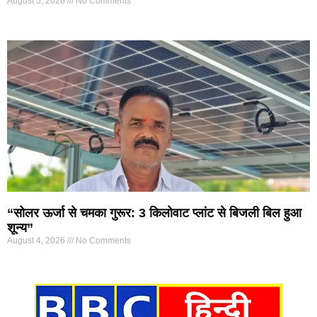
August 5, 2026
No Comments
“सोलर ऊर्जा से चमका गुरूर: 3 किलोवाट प्लांट से बिजली बिल हुआ
शून्य”
August 4, 2026
No Comments
Marketing Hack4U
7k Network
Ask Daman
Earn yatra
Buzz4Ai
Digital Convey