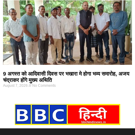
9 अगस्त को आदिवासी दिवस पर भखारा मे होगा भव्य समारोह, अजय
चंद्राकर होंगे मुख्य अथिति
August 7, 2026
No Comments
Marketing Hack4U
7k Network
Ask Daman
Earn yatra
Buzz4Ai
Digital Convey