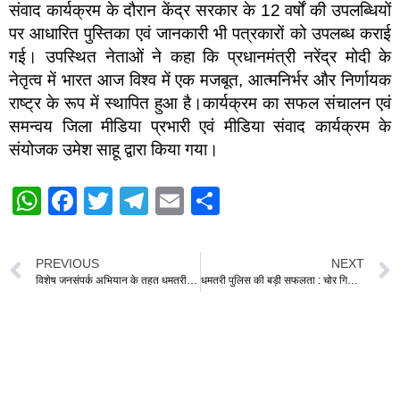
संवाद कार्यक्रम के दौरान केंद्र सरकार के 12 वर्षों की उपलब्धियों
पर आधारित पुस्तिका एवं जानकारी भी पत्रकारों को उपलब्ध कराई
गई। उपस्थित नेताओं ने कहा कि प्रधानमंत्री नरेंद्र मोदी के
नेतृत्व में भारत आज विश्व में एक मजबूत, आत्मनिर्भर और निर्णायक
राष्ट्र के रूप में स्थापित हुआ है।कार्यक्रम का सफल संचालन एवं
समन्वय जिला मीडिया प्रभारी एवं मीडिया संवाद कार्यक्रम के
संयोजक उमेश साहू द्वारा किया गया।
W
F
T
T
E
S
h
a
wi
el
m
h
at
c
tt
e
ail
ar
PREVIOUS
NEXT
s
e
er
gr
e
विशेष जनसंपर्क अभियान के तहत धमतरी में वरिष्ठजनों का सम्मान, सांसद रूपकुमारी चौधरी और रंजना साहू ने की आत्मीय भेंट
धमतरी पुलिस की बड़ी सफलता : चोर गिरोह से लाखों रुपये के सोना-चांदी के आभूषण नगदी एवं वाहन बरामद पूरा गैंग धराया 08 आरोपी गिरफ्तार
A
b
a
p
o
m
p
o