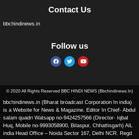
Contact Us
bbchindinews.in
Follow us
Marketing Hack4U
7k Network
Ask Daman
Earn yatra
Buzz4Ai
Digital Convey
© 2020 All Rights Reserved BBC HINDI NEWS (bbchindinews.in)
bbchindinews.in (Bharat broadcast Corporation In india)
is a Website for News & Magazine. Editor In Chief- Abdul
salam quadri Watsapp no-9424257566 (Director- Iqbal
Huq, Mobile no-9993058900, Bilaspur, Chhattisgarh) AlL
india Head Office – Noida Sector 167, Delhi NCR. Regd