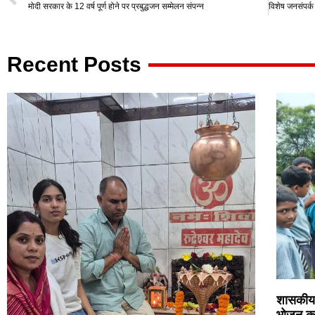
s
e
er
gr
e
मोदी सरकार के 12 वर्ष पूर्ण होने पर प्रबुद्धजन सम्मेलन संपन्न
A
b
a
p
o
m
Recent Posts
p
o
k
शासकीय 