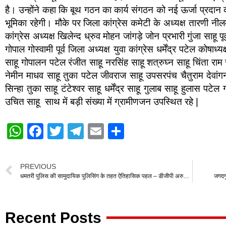
है। उन्होंने कहा कि बूथ गठन का कार्य संगठन को नई ऊर्जा प्रदान कर
भूमिका रहेगी। मौके पर जिला कांग्रेस कमेटी के अध्यक्ष तारणी न
कांग्रेस अध्यक्ष खिलेन्द ध्रुव मोहन जांगड़े जोन प्रभारी गुंजा साहू 
गोपाल गोस्वामी पूर्व जिला अध्यक्ष युवा कांग्रेस धर्मेंद्र पटेल कोषाध
साहू गोपालन पटेल रंजीत साहू नरसिंह साहू शत्रुघ्न साहू चिंता राम 
नेमीन माधव साहू तुका पटेल जीवराज साहू उपसरपंच चैतुराम देवांगन
सिन्हा तुका साहू टंटेश्वर साहू धर्मेंद्र साहू गुलाब साहू हुलास पटे
उचित साहू ‌ साथ में बड़ी संख्या में ग्रामीणजन उपस्थित रहे |
W
F
T
T
E
S
h
a
wi
el
m
h
at
c
tt
e
ail
ar
PREVIOUS
s
e
er
gr
e
धमतरी पुलिस की सामुदायिक पुलिसिंग के तहत ऐतिहासिक पहल – डीजीपी अरुण देव गौतम ने किया पुलिस की पाठशाला का शुभारंभ
जगदगु
A
b
a
p
o
m
Recent Posts