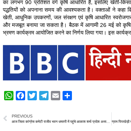
का लगभग 90 प्रतिशत वर्ग कृषि आधारित है, इसलिए खेती-किसान
पद्धतियों को अपनाना समय की आवश्यकता है। वक्ताओं ने कहा क
खेती, आधुनिक उपकरणों, जल संरक्षण एवं कृषि आधारित स्वरोजगा
और मजबूत बनाया जा सकता है। बैठक में आगामी 26 मई को कृषि क्षे
भ्रमण कार्यक्रम आयोजित करने का निर्णय लिया गया। इस कार्यक्रम
W
F
T
T
E
S
h
a
wi
el
m
h
at
c
tt
e
ail
ar
PREVIOUS
s
e
er
gr
e
आज जिला कांग्रेस कमेटी राजीव भवन धमतरी में पहुंचे आकाश शर्मा प्रदेश अध्यक्ष युवा कांग्रेस उन्होंने धमतरी जिला के युवा