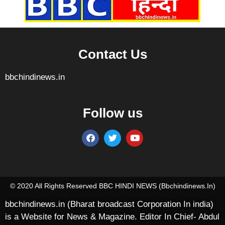
Contact Us
bbchindinews.in
Follow us
Marketing Hack4U
7k Network
Ask Daman
Earn yatra
Buzz4Ai
Digital Convey
© 2020 All Rights Reserved BBC HINDI NEWS (bbchindinews.in)
bbchindinews.in (Bharat broadcast Corporation In india)
is a Website for News & Magazine. Editor In Chief- Abdul