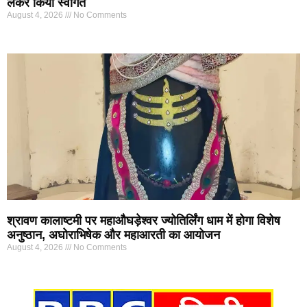
लेकर किया स्वागत
August 4, 2026
No Comments
श्रावण कालाष्टमी पर महाऔघड़ेश्वर ज्योतिर्लिंग धाम में होगा विशेष
अनुष्ठान, अघोराभिषेक और महाआरती का आयोजन
August 4, 2026
No Comments
Marketing Hack4U
7k Network
Ask Daman
Earn yatra
Buzz4Ai
Digital Convey