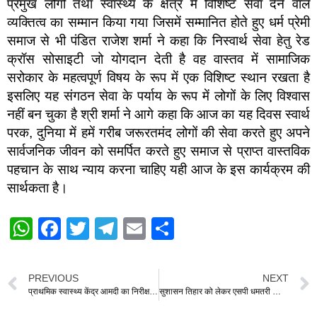
प्रमुख लोगों तथा स्वास्थ्य के क्षेत्र में विशिष्ट सेवा देने वाले
व्यक्तित्व का सम्मान किया गया जिसमें सम्मानित होते हुए धर्म प्रेमी
समाज से भी पंडित राजेश शर्मा ने कहा कि निस्वार्थ सेवा हेतु रेड
क्रॉस सोसाइटी जो योगदान देती है वह वास्तव में सामाजिक
सरोकार के महत्वपूर्ण विषय के रूप में एक विशिष्ट स्थान रखता है
इसलिए यह संगठन सेवा के पर्याय के रूप में लोगों के लिए विश्वास
नहीं बन चुका है श्री शर्मा ने आगे कहा कि आज का यह दिवस स्वार्थ
परक, दुनिया में हमें गरीब जरूरतमंद लोगों की सेवा करते हुए अपने
सार्वजनिक जीवन को समर्पित करते हुए समाज से प्राप्त वास्तविक
पहचान के साथ न्याय करना चाहिए यही आज के इस कार्यक्रम की
सार्थकता है।
W
F
T
T
E
S
h
a
wi
el
m
h
at
c
tt
e
ail
ar
PREVIOUS
NEXT
s
e
er
gr
e
प्राथमिक स्वास्थ्य केंद्र आमदी का निरीक्षण करने पहुंचे धमतरी विधायक ओंकार साहू
सुशासन तिहार को लेकर एसपी धमतरी की समीक्षा बैठक- अधिकारियों को दिए आवश्यक दिशा-निर्देश