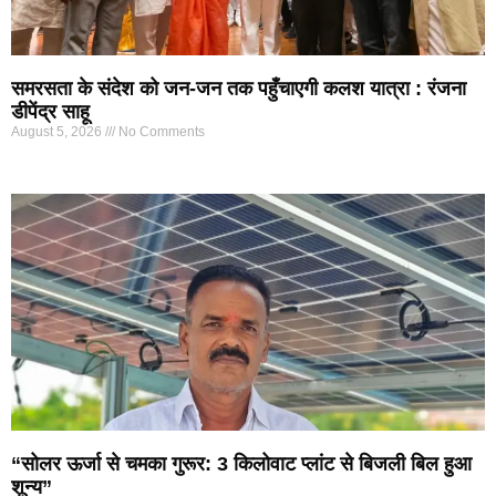
समरसता के संदेश को जन-जन तक पहुँचाएगी कलश यात्रा : रंजना
डीपेंद्र साहू
August 5, 2026
No Comments
“सोलर ऊर्जा से चमका गुरूर: 3 किलोवाट प्लांट से बिजली बिल हुआ
शून्य”