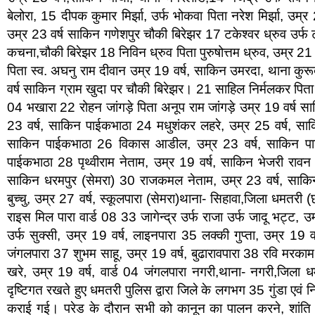
बेलोरा, 15 दीपक कुमार मिर्झा, उर्फ भोकवा पिता नरेश मिर्झा, उम्र 2
उम्र 23 वर्ष साकिन गणेशपुर चौकी बिरेझर 17 टकेश्वर ध्रुव उर्फ ट
कचना,चौकी बिरेझर 18 निविन ध्रुव पिता पुरुषोत्तम ध्रुव, उम्र 
पिता स्व. अघनु राम दीवान उम्र 19 वर्ष, साकिन उमरदा, थाना कुरू
वर्ष साकिन ग्राम खुदा पर चौकी बिरेझर। 21 साहिल निर्मलकर पिता 
04 भखारा 22 रोहन जांगड़े पिता अनूप राम जांगड़े उम्र 19 वर्ष साक
23 वर्ष, साकिन पाईकभाठा 24 मधुशंकर लहरे, उम्र 25 वर्ष, सा
साकिन पाईकभाठा 26 विकास आडील, उम्र 23 वर्ष, साकिन पाईकभ
पाईकभाठा 28 पृथ्वीराम नेताम, उम्र 19 वर्ष, साकिन भेजरी रावन 
साकिन धरमपुर (सेमरा) 30 राजकमल नेताम, उम्र 23 वर्ष, साकिन
बुच्चु, उम्र 27 वर्ष, स्कूलपारा (सेमरा)थाना- सिहावा,जिला धमतरी 
राइस मिल पारा वार्ड 08 33 जागेन्द्र उर्फ राजा उर्फ जादू भट्ट, उ
उर्फ सुक्सी, उम्र 19 वर्ष, लाइनपारा 35 लक्की गुप्ता, उम्र 19 वर
जंगलपारा 37 शुभम साहू, उम्र 19 वर्ष, बुढारावपारा 38 रवि मरकाम,
खरे, उम्र 19 वर्ष, वार्ड 04 जंगलपारा नगरी,थाना- नगरी,जिला 
दृष्टिगत रखते हुए धमतरी पुलिस द्वारा जिले के लगभग 35 गुंडा एवं 
कराई गई। परेड के दौरान सभी को कानून का पालन करने, शांति 