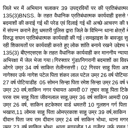
जिले भर में अभियान चलाकर 39 उपद्रवियों पर की प्रतिबंधात्म
135(3)BNSS. के तहत वैधानिक प्रतिबंधात्मक कार्यवाही इससे प
बदमाशों की कराई गई थी परेड एवं दिलाई गई थी अच्छे आचरण की शपथ 
में संपन्न कराने हेतु धमतरी पुलिस द्वारा जिले के विभिन्न थाना क्षेत्रो
विरुद्ध सघन प्रतिबंधात्मक कार्यवाही की गई।समझाइश के बावजूद सु
रही शिकायतों पर कार्यवाही करते हुए लोक शांति बनाये रखने उद्देश्य
135(3) बीएनएसएस के तहत वैधानिक कार्यवाही कर माननीय न्यायालय म
अभिरक्षा में जेल भेजा गया।गिरफ्तार गुंडा/निगरानी बदमाशों का विव
ओगरे उम्र 34 वर्ष साकित तेलीनसत्ती। 02 गिरवर साहू पिता अ
नागेश्वर उर्फ नागेश पटेल पिता शंकर लाल पटेल उम्र 26 वर्ष पोटि
27 वर्ष पोटियाडीह 05 सोमन सिन्हा पिता रमेश सिन्हा उम्र 26 वर्ष स
उम्र 20 वर्ष,साकिन नगर पंचायत आमदी 07 तुषार साहू पिता ट
परस राम साहू पिता जीवनलाल साहू,उम्र 36 वर्ष साकिन आमदी 09 
उम्र 26 वर्ष, साकिन हटकेश्वर वार्ड धमतरी 10 गुलशन गर्ग पिता ग
भखारा,11 लोमस साहू पिता ओमप्रकाश साहू उम्र 39 वर्ष,साकिन व
दीवान पिता जय राम दीवान उम्र 24 वर्ष साकिन भोथा, थाना मगर
उम्र 23 वर्ष,साकिन भोथा, थाना मगरलोड,14 गजेंद्र उर्फ रावन