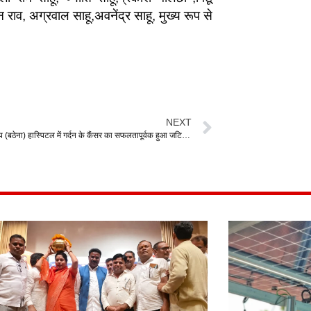
ाव, अग्रवाल साहू,अवनेंद्र साहू, मुख्य रूप से
NEXT
धमतरी क्रिश्चिय (बठेना) हास्पिटल में गर्दन के कैंसर का सफलतापूर्वक हुआ जटिल ऑपरेशन यह सफल ऑपरेशन