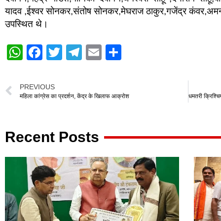
यादव ,ईश्वर सोनकर,संतोष सोनकर,मेघराज ठाकुर,गजेंद्र कंवर,अमन र
उपस्थित थे।
W
F
T
T
E
S
h
a
wi
el
m
h
at
c
tt
e
ail
ar
PREVIOUS
s
e
er
gr
e
महिला कांग्रेस का प्रदर्शन, केंद्र के खिलाफ आक्रोश
A
b
a
p
o
m
Recent Posts
p
o
k