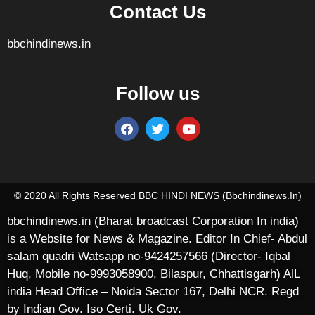
Contact Us
bbchindinews.in
Follow us
Marketing Hack4U
7k Network
Ask Daman
Earn yatra
Buzz4Ai
Digital Convey
© 2020 All Rights Reserved BBC HINDI NEWS (bbchindinews.in)
bbchindinews.in (Bharat broadcast Corporation In india)
is a Website for News & Magazine. Editor In Chief- Abdul
salam quadri Watsapp no-9424257566 (Director- Iqbal
Huq, Mobile no-9993058900, Bilaspur, Chhattisgarh) AlL
india Head Office – Noida Sector 167, Delhi NCR. Regd
by Indian Gov. Iso Certi. Uk Gov.