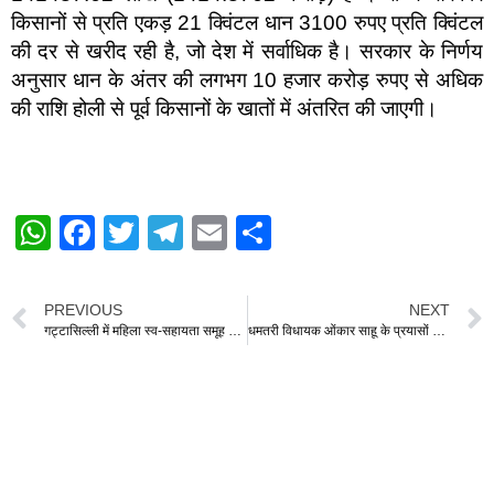
किसानों से प्रति एकड़ 21 क्विंटल धान 3100 रुपए प्रति क्विंटल
की दर से खरीद रही है, जो देश में सर्वाधिक है। सरकार के निर्णय
अनुसार धान के अंतर की लगभग 10 हजार करोड़ रुपए से अधिक
की राशि होली से पूर्व किसानों के खातों में अंतरित की जाएगी।
W
F
T
T
E
S
h
a
wi
el
m
h
at
c
tt
e
ail
ar
PREVIOUS
NEXT
s
e
er
gr
e
गट्टासिल्ली में महिला स्व-सहायता समूह की दोना-पत्तल एवं वाशिंग पाउडर इकाई का कलेक्टर ने किया निरीक्षण
धमतरी विधायक ओंकार साहू के प्रयासों से अर्जुनी-भानपुरी-तरसींवा-कुर्रा-अमलीडीह-हसदा मार्ग हेतु 22.35 करोड़ की प्रशासकीय स्वीकृति
A
b
a
p
o
m
p
o
k