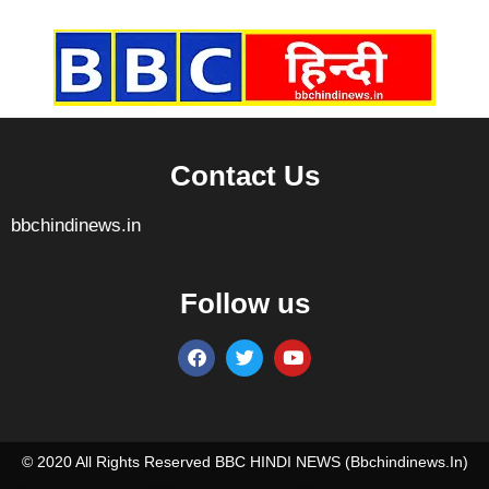
7k Network
Ask Daman
Earn yatra
Buzz4Ai
Digital Convey
Contact Us
bbchindinews.in
Follow us
Marketing Hack4U
7k Network
Ask Daman
Earn yatra
Buzz4Ai
Digital Convey
© 2020 All Rights Reserved BBC HINDI NEWS (bbchindinews.in)