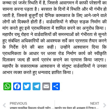
कच्चा एवं जर्जर स्थिति में है, जिससे आवागमन में काफी परेशानी का
सामना करना पड़ता है। बरसात के दिनों में स्थिति और भी गंभीर हो
जाती है, जिससे बुजुर्गों एवं दैनिक कामकाज के लिए आने-जाने वाले
लोगों को दिक्कतें होती हैं। वार्डवासियों ने शीघ्र सड़क निर्माण की
मांग करते हुए इसे प्राथमिकता में शामिल करने का अनुरोध किया।
महापौर रामू रोहरा ने वार्डवासियों की समस्याओं को गंभीरता से सुनते
हुए संबंधित अधिकारियों को आवश्यक सर्वे कर प्रस्ताव तैयार करने
के निर्देश देने की बात कही। उन्होंने आश्वासन दिया कि
प्राथमिकता के आधार पर धरसा रोड निर्माण कार्य को स्वीकृति
दिलाकर जल्द ही कार्य प्रारंभ कराने का प्रयास किया जाएगा।
महापौर के सकारात्मक आश्वासन से संतुष्ट वार्डवासियों ने उनका
आभार व्यक्त करते हुए धन्यवाद ज्ञापित किया।
W
F
T
T
E
S
h
a
wi
el
m
h
at
c
tt
e
ail
ar
PREVIOUS
NEXT
उच्चतर माध्यमिक विद्यालय भोथली नवीन भवन हेतु ₹1.07 करोड़ की राशि स्वीकृत जिला पंचायत सभापति मोनिका देवांगन की मांग पर शासन की बड़ी सौगात
महापौर रामू रोहरा की अध्यक्षता में निगम एमआईसी की हुई बैठक