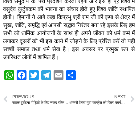
विश्व समुदाय का पथ प्रदर्शन करता रहेगा और इसे ही पूरे विश्व में
वसुदेव कुटुंबकम की भावना का संचार होते हुए विश्व शांति स्थापित
होगी। हिमानी ने आगे कहा किप्रभु श्री राम जी की कृपा से क्षेत्र में
सुख, शांति, समृद्धि एवं आपसी सद्भाव निरंतर बना रहे इसके लिए हम
सभी को धार्मिक आयोजनों के साथ ही अपने जीवन को धर्म कर्म में
लगाकर दूसरों को भी इस कार्य में जोड़ने के लिए प्रेरित करें तो यही
सच्ची समाज तथा धर्म सेवा है। इस अवसर पर प्रमुख रूप से
उपस्थित लोगों में शामिल हैं।
W
F
T
T
E
S
h
a
wi
el
m
h
at
c
tt
e
ail
ar
PREVIOUS
NEXT
s
e
er
gr
e
सड़क दुर्घटना पीड़ितों के लिए नकद रहित उपचार योजना पर एक दिवसीय जिला स्तरीय कार्यशाला संपन्न
धमतरी जिला युवा कांग्रेस की जिला कार्यकारिणी बैठक संपन्न
A
b
a
p
o
m
p
o