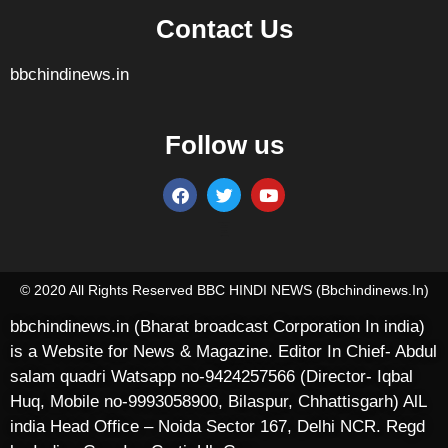
Contact Us
bbchindinews.in
Follow us
Marketing Hack4U
7k Network
Ask Daman
Earn yatra
Buzz4Ai
Digital Convey
© 2020 All Rights Reserved BBC HINDI NEWS (bbchindinews.in)
bbchindinews.in (Bharat broadcast Corporation In india)
is a Website for News & Magazine. Editor In Chief- Abdul
salam quadri Watsapp no-9424257566 (Director- Iqbal
Huq, Mobile no-9993058900, Bilaspur, Chhattisgarh) AlL
india Head Office – Noida Sector 167, Delhi NCR. Regd