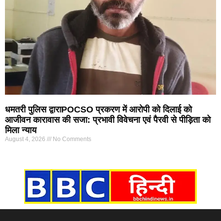
धमतरी पुलिस द्वाराPOCSO प्रकरण में आरोपी को दिलाई को
आजीवन कारावास की सजा: प्रभावी विवेचना एवं पैरवी से पीड़िता को
मिला न्याय
August 4, 2026
No Comments
Marketing Hack4U
7k Network
Ask Daman
Earn yatra
Buzz4Ai
Digital Convey