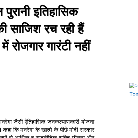
 पुरानी इतिहासिक
 साजिश रच रही हैं
ें रोजगार गारंटी नहीं
Marketing Hack4U
7k Network
Ask Daman
Earn yatra
Buzz4Ai
Digital Convey
र मनरेगा जैसी ऐतिहासिक जनकल्याणकारी योजना
 कहा कि मनरेगा के खात्मे के पीछे मोदी सरकार
ज्यों से आर्थिक व राजनीतिक शक्ति छीनना और