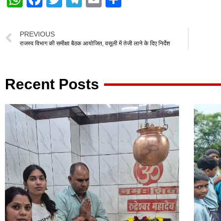
h
a
wi
el
m
h
at
c
tt
e
ail
ar
PREVIOUS
s
e
er
gr
e
राजस्व विभाग की समीक्षा बैठक आयोजित, वसूली में तेजी लाने के दिए निर्देश
A
b
a
p
o
m
Recent Posts
p
o
k