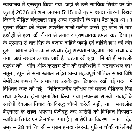
न्यायालय में प्रस्तुत किया गया, जहां से उसे न्यायिक रिमांड पर
जुलाई 2026 को शाम लगभग 5:15 बजे ग्राम हसदा नंबर-1 स्थित 
किनारे पीड़ित चंद्रहास साहू अन्य ग्रामीणों के साथ बैठा हुआ था।
पुरानी रंजिश को लेकर अश्लील गाली-गलौज करते हुए जान से म
हथौड़ी से हत्या की नीयत से लगातार प्राणघातक हमला कर दिया।हमल
के प्रयास से वार सिर के बजाय दाहिने जबड़े एवं दाहिने हाथ की कोह
हुआ। घायल को तत्काल उपचार हेतु अस्पताल पहुंचाया गया तथा बाद म
गया, जहां उसका उपचार जारी है।घटना की सूचना मिलते ही मगरलोड
प्रारंभ की। सीन ऑफ क्राइम टीम की उपस्थिति में घटनास्थल का सूक
नमूना, खून से सना रूमाल सहित अन्य महत्वपूर्ण भौतिक साक्ष्य व
मेमोरेंडम कथन के आधार पर उसके द्वारा छिपाकर रखी गई घटना में 
विधिवत जप्त की गई। चिकित्सकीय परीक्षण एवं प्राप्त मेडिकल रिपोर्
तथा फ्रैक्चर होना प्रमाणित किया गया।उपलब्ध साक्ष्यों, गवाहों
आरोपी देवलाल निषाद के विरुद्ध चौकी करेली बड़ी, थाना मगर
बीएनएस के तहत अपराध पंजीबद्ध कर आरोपी को विधिवत गिरफ्तार
न्यायिक रिमांड पर जेल भेजा गया है। आरोपी का विवरण : नाम – दे
उम्र – 38 वर्ष निवासी – ग्राम हसदा नंबर-1, पुलिस चौकी करेलीबड