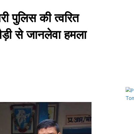
तरी पुलिस की त्वरित
ौड़ी से जानलेवा हमला
Marketing Hack4U
7k Network
Ask Daman
Earn yatra
Buzz4Ai
Digital Convey