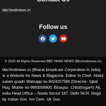
bbchindinews.in
Follow us
Marketing Hack4U
7k Network
Ask Daman
Earn yatra
Buzz4Ai
Digital Convey
© 2020 All Rights Reserved BBC HINDI NEWS (bbchindinews.in)
bbchindinews.in (Bharat broadcast Corporation In india)
is a Website for News & Magazine. Editor In Chief- Abdul
salam quadri Watsapp no-9424257566 (Director- Iqbal
Huq, Mobile no-9993058900, Bilaspur, Chhattisgarh) AlL
india Head Office – Noida Sector 167, Delhi NCR. Regd
by Indian Gov. Iso Certi. Uk Gov.