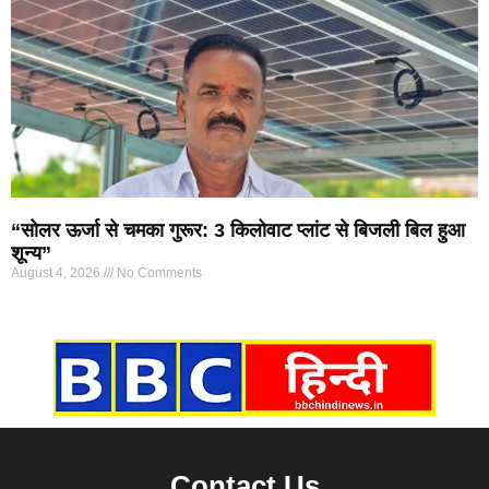
“सोलर ऊर्जा से चमका गुरूर: 3 किलोवाट प्लांट से बिजली बिल हुआ
शून्य”
August 4, 2026
No Comments
Marketing Hack4U
7k Network
Ask Daman
Earn yatra
Buzz4Ai
Digital Convey
Contact Us