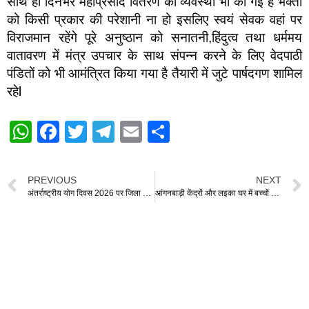
साथ ही दिनभर महाप्रसाद वितरण की व्यवस्था भी की गई है भक्तों
को किसी प्रकार की परेशानी ना हो इसलिए स्वयं सेवक वहां पर
विराजमान रहेंगे पूरे अनुष्ठान को सनातनी,हिंदुत्व तथा धर्ममय
वातावरण में मंत्र उपचार के साथ संपन्न करने के लिए वेदपाठी
पंडितों को भी आमंत्रित किया गया है तैयारी में जुटे पार्षदगण शामिल
रहेl
W
F
T
T
E
S
h
a
wi
el
m
h
at
c
tt
e
ail
ar
PREVIOUS
NEXT
s
e
er
gr
e
अंतर्राष्ट्रीय योग दिवस 2026 पर जिला जेल धमतरी में योग से जागी नई चेतना
आंगनबाड़ी केंद्रों और लइका घर में बच्चों को वितरित की गई पानी की बोतलें यूथ प्रेस वेलफेयर फाउंडेशन धमतरी का आयोजन
A
b
a
p
o
m
p
o
k