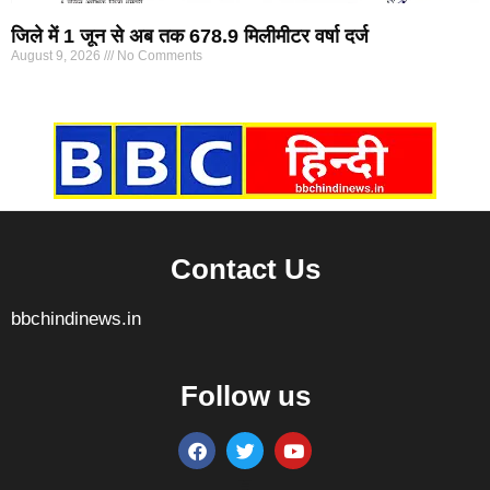
जिले में 1 जून से अब तक 678.9 मिलीमीटर वर्षा दर्ज
August 9, 2026
No Comments
Marketing Hack4U
7k Network
Ask Daman
Earn yatra
Buzz4Ai
Digital Convey
Contact Us
bbchindinews.in
Follow us
Marketing Hack4U
7k Network
Ask Daman
Earn yatra