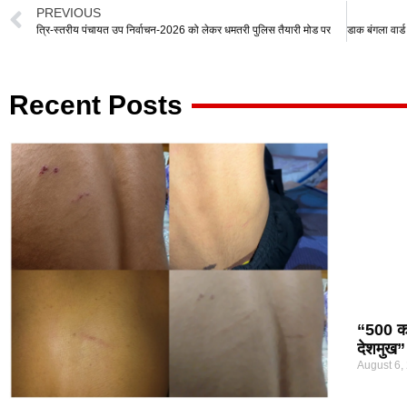
at
c
tt
e
ail
ar
PREVIOUS
s
e
er
gr
e
त्रि-स्तरीय पंचायत उप निर्वाचन-2026 को लेकर धमतरी पुलिस तैयारी मोड पर
A
b
a
p
o
m
Recent Posts
p
o
k
“500 कर
देशमुख”
August 6,