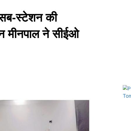
त सब-स्टेशन की
्तन मीनपाल ने सीईओ
Marketing Hack4U
7k Network
Ask Daman
Earn yatra
Buzz4Ai
Digital Convey