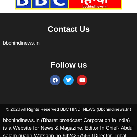
Contact Us
bbchindinews.in
Follow us
Marketing Hack4U
7k Network
Ask Daman
Earn yatra
Buzz4Ai
Digital Convey
© 2020 All Rights Reserved BBC HINDI NEWS (bbchindinews.in)
bbchindinews.in (Bharat broadcast Corporation In india)
is a Website for News & Magazine. Editor In Chief- Abdul
salam quadri Watsapp no-9424257566 (Director- Iqbal