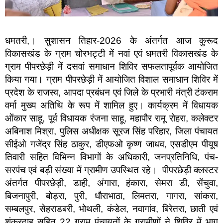
धमतरी,। सुशासन तिहार-2026 के अंतर्गत आज कुरूद
विकासखंड के ग्राम चोरभट्टी में नवां एवं धमतरी विकासखंड के
ग्राम पीपरछेड़ी में दसवां समाधान शिविर सफलतापूर्वक आयोजित
किया गया। ग्राम पीपरछेड़ी में आयोजित विशाल समाधान शिविर में
प्रदेश के राजस्व, आपदा प्रबंधन एवं जिले के प्रभारी मंत्री टंकराम
वर्मा मुख्य अतिथि के रूप में शामिल हुए। कार्यक्रम में विधायक
ओंकार साहू, पूर्व विधायक रंजना साहू, महापौर रामू रोहरा, कलेक्टर
अबिनाश मिश्रा, पुलिस अधीक्षक सूरज सिंह परिहार, जिला पंचायत
सीईओ गजेंद्र सिंह ठाकुर, डीएफओ कृष्ण जाधव, एसडीएम पीयूष
तिवारी सहित विभिन्न विभागों के अधिकारी, जनप्रतिनिधि, पंच-
सरपंच एवं बड़ी संख्या में ग्रामीण उपस्थित रहे। पीपरछेड़ी क्लस्टर
अंतर्गत पीपरछेड़ी, डाही, अंगारा, हंकारा, सेमरा डी, सेंचुवा,
बिजनापुरी, बोड़रा, पुरी, धौराभाठा, लिमतरा, गागरा, सांकरा,
सम्बलपुर, सेहराडबरी, भोथली, कंडेल, नवागांव, बिरेतरा, छाती एवं
शंकरदाह सहित 22 ग्राम पंचायतों के ग्रामीणों ने शिविर में भाग