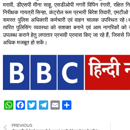
मरावी, डीएसपी मीना साहू, एसडीओपी नगरी विपिन रंगारी, रक्षित न
निरीक्षक गायत्री सिन्हा, कंट्रोल रूम प्रभारी बिरेश तिवारी, एम
समस्त पुलिस अधिकारी कर्मचारी एवं वाहन चालक उपस्थित रहे
त्वरित पुलिसिंग व्यवस्था को सशक्त बनाने एवं आम नागरिकों को स
उपलब्ध कराने हेतु लगातार प्रभावी प्रयास किए जा रहे हैं, जिससे ज
अधिक मजबूत हो सकें।
W
F
T
T
E
S
h
a
wi
el
m
h
at
c
tt
e
ail
ar
PREVIOUS