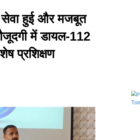
सेवा हुई और मजबूत
ौजूदगी में डायल-112
ेष प्रशिक्षण
Marketing Hack4U
7k Network
Ask Daman
Earn yatra
Buzz4Ai
Digital Convey