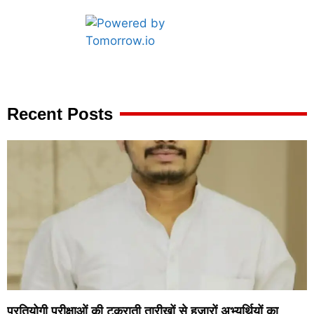
Marketing Hack4U
7k Network
Ask Daman
Earn yatra
Buzz4Ai
Digital Convey
Recent Posts
प्रतियोगी परीक्षाओं की टकराती तारीखों से हजारों अभ्यर्थियों का