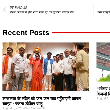
at
c
tt
e
ail
ar
PREVIOUS
s
e
er
gr
e
महिला आरक्षण से होगा भारत में नए युग का सूत्रपात कविंद्र जैन
ग्राम परसुली
A
b
a
p
o
m
Recent Posts
p
o
k
“सोलर ऊर
बिजली ब
समरसता के संदेश को जन-जन तक पहुँचाएगी कलश
August 4,
यात्रा : रंजना डीपेंद्र साहू
August 5, 2026
No Comments