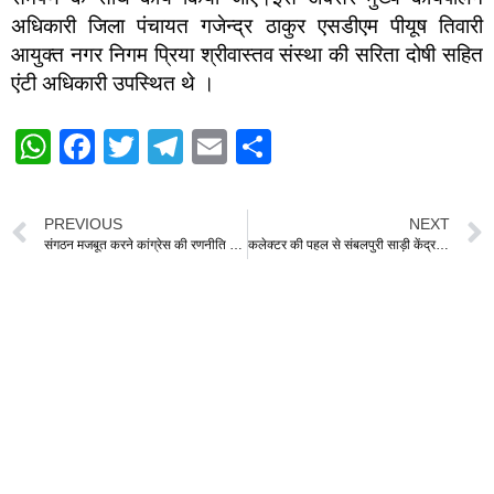
अधिकारी जिला पंचायत गजेन्द्र ठाकुर एसडीएम पीयूष तिवारी
आयुक्त नगर निगम प्रिया श्रीवास्तव संस्था की सरिता दोषी सहित
एंटी अधिकारी उपस्थित थे ।
W
F
T
T
E
S
h
a
wi
el
m
h
at
c
tt
e
ail
ar
PREVIOUS
NEXT
s
e
er
gr
e
संगठन मजबूत करने कांग्रेस की रणनीति गांव-गांव पहुंचेंगे कार्यकर्ता
कलेक्टर की पहल से संबलपुरी साड़ी केंद्र को मिलेगी नई पहचान, महिलाओं की मेहनत को मिलेगा बड़ा बाजार संबलपुरी साड़ी केंद्र का कलेक्टर ने किया निरीक्षण, महिलाओं के सशक्तिकरण पर दिया जोर
A
b
a
p
o
m
p
o
k