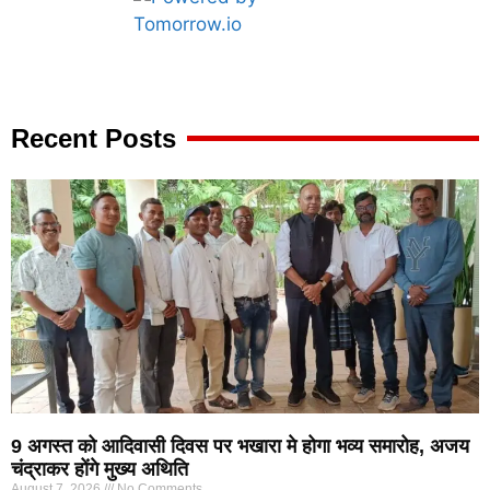
Marketing Hack4U
7k Network
Ask Daman
Earn yatra
Buzz4Ai
Digital Convey
Recent Posts
9 अगस्त को आदिवासी दिवस पर भखारा मे होगा भव्य समारोह, अजय
चंद्राकर होंगे मुख्य अथिति
August 7, 2026
No Comments