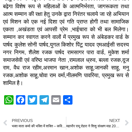
बढ़ेगा विशेष रूप से महिलाओं के आत्मनिर्भरता, जागरूकता तथा
आत्म सम्मान की रक्षा हेतु उनके द्वारा निरंतर चलाये जा रहे अभियान
एवं मिशन को एक नई दिशा एवं गति प्राप्त होगी तथा सामाजिक
एकता ,अखंडता एवं आपसी प्रेम ,भाईचारा को भी बल मिलेगा।
सम्मान कर स्वागत करने वालों में प्रमुख रूप से अंबेडकर वार्ड के
पार्षद कुलेश सोनी पार्षद,युगल किशोर पिंटू यादव एमआईसी सदस्य
नगर निगम, शैलेश रजक पार्षद रामसागर पारा वार्ड, मुकेश शर्मा
समाजसेवी एवं वरिष्ठ भाजपा नेता ,रामलाल ध्रुव, बल्ला रजक,दूज
राम, वैध राज रहीम,अरमान खान,अशोक साहू,जानकी साहू, मनु
रजक,अशोक साहू,चोवा राम वर्मा,नीलमणि पावरिया, प्रमुख रूप से
शामिल है।
W
F
T
T
E
S
h
a
wi
el
m
h
at
c
tt
e
ail
ar
PREVIOUS
NEXT
s
e
er
gr
e
भक्त माता कर्मा की भक्ति में शक्ति – कविता योगेश बाबर
महापौर रामू रोहरा ने शिशु संरक्षण माह 2026 का किया शुभारंभ, 17 मार्च से 21 अप्रैल तक चलेगा विशेष अभियान