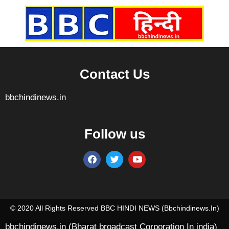
Contact Us
bbchindinews.in
Follow us
Marketing Hack4U
7k Network
Ask Daman
Earn yatra
Buzz4Ai
Digital Convey
© 2020 All Rights Reserved BBC HINDI NEWS (bbchindinews.in)
bbchindinews.in (Bharat broadcast Corporation In india)