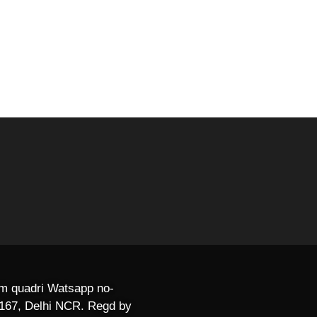
lam quadri Watsapp no-
r 167, Delhi NCR. Regd by