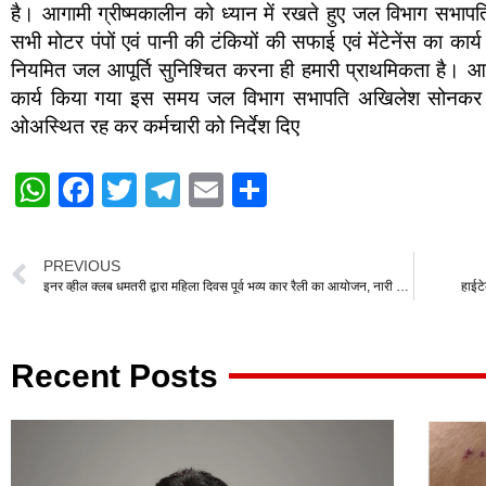
है। आगामी ग्रीष्मकालीन को ध्यान में रखते हुए जल विभाग सभाप
सभी मोटर पंपों एवं पानी की टंकियों की सफाई एवं मेंटेनेंस का कार्
नियमित जल आपूर्ति सुनिश्चित करना ही हमारी प्राथमिकता है। आज र
कार्य किया गया इस समय जल विभाग सभापति अखिलेश सोनकर ,पार
ओअस्थित रह कर कर्मचारी को निर्देश दिए
W
F
T
T
E
S
h
a
wi
el
m
h
at
c
tt
e
ail
ar
PREVIOUS
s
e
er
gr
e
इनर व्हील क्लब धमतरी द्वारा महिला दिवस पूर्व भव्य कार रैली का आयोजन, नारी शक्ति उत्सव का दिया संदेश
हाईटे
A
b
a
p
o
m
Recent Posts
p
o
k