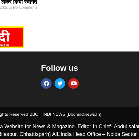
द लेकर किया स्वागत
 2026
No Comments
Follow us
Marketing Hack4U
7k Network
Ask Daman
Earn yatra
Buzz4Ai
Digital Convey
Rights Reserved BBC HINDI NEWS (bbchindinews.in)
s a Website for News & Magazine. Editor In Chief- Abdul sa
ilaspur, Chhattisgarh) AlL india Head Office – Noida Secto