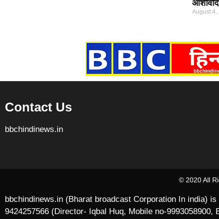
आशीर्वा
August 4,
Marketing Hack4U
7k Network
Ask Daman
Earn yatra
Buzz4Ai
Digital Convey
Contact Us
bbchindinews.in
© 2020 All 
bbchindinews.in (Bharat broadcast Corporation In india) i
9424257566 (Director- Iqbal Huq, Mobile no-9993058900, B