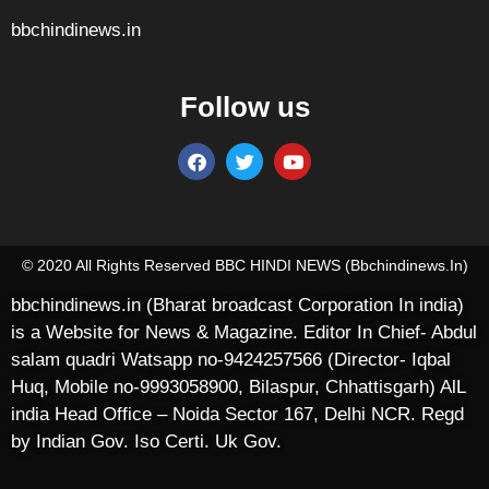
bbchindinews.in
Follow us
Marketing Hack4U
7k Network
Ask Daman
Earn yatra
Buzz4Ai
Digital Convey
© 2020 All Rights Reserved BBC HINDI NEWS (bbchindinews.in)
bbchindinews.in (Bharat broadcast Corporation In india)
is a Website for News & Magazine. Editor In Chief- Abdul
salam quadri Watsapp no-9424257566 (Director- Iqbal
Huq, Mobile no-9993058900, Bilaspur, Chhattisgarh) AlL
india Head Office – Noida Sector 167, Delhi NCR. Regd
by Indian Gov. Iso Certi. Uk Gov.