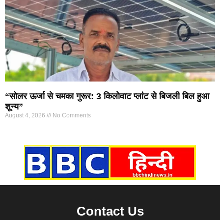
“सोलर ऊर्जा से चमका गुरूर: 3 किलोवाट प्लांट से बिजली बिल हुआ
शून्य”
August 4, 2026
No Comments
Marketing Hack4U
7k Network
Ask Daman
Earn yatra
Buzz4Ai
Digital Convey
Contact Us