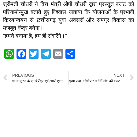
श्रीमती चौधरी ने वित्त मंत्री ओपी चौधरी द्वारा प्रस्तुत बजट को
परिणामोन्मुख बताते हुए विश्वास जताया कि योजनाओं के प्रभावी
क्रियान्वयन से छत्तीसगढ़ युवा अवसरों और समग्र विकास का
मजबूत केंद्र बनेगा।
“हमने बनाया है, हम ही संवारेंगे।”
W
F
T
T
E
S
h
a
wi
el
m
h
at
c
tt
e
ail
ar
PREVIOUS
NEXT
s
e
er
gr
e
थाना कुरुद के एनडीपीएस एवं आर्म्स एक्ट प्रकरण में विशेष न्यायालय का कठोर निर्णय
ग्राम रावा–भोथीपार मार्ग निर्माण की बजट में स्वीकृति पर धर्मेंद्र पटेल ने विधायक ओंकार साहू का जताया आभार
A
b
a
p
o
m
p
o
k