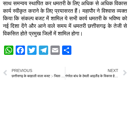
साथ समन्वय स्थापित कर धमतरी के लिए अधिक से अधिक विकास
कार्य स्वीकृत कराने के लिए प्रयासरत हैं। महापौर ने विश्वास व्यक्त
किया कि संकल्प बजट में शामिल ये सभी कार्य धमतरी के भविष्य को
नई दिशा देंगे और आने वाले समय में धमतरी छत्तीसगढ़ के तेजी से
विकसित होते प्रमुख जिलों में शामिल होगा।
W
F
T
T
E
S
h
a
wi
el
m
h
at
c
tt
e
ail
ar
PREVIOUS
NEXT
s
e
er
gr
e
छत्तीसगढ़ के बदहाली वाला बजट :- जिला कांग्रेस अध्यक्ष तारिणी चंद्राकर
गंगरेल बांध के ठेमली आइलैंड के विकास हेतु 2 करोड़ की बजट में स्वीकृति धमतरी का एक स्वर्णिम प्रोजेक्ट : ओंकार साहू
A
b
a
p
o
m
p
o
k