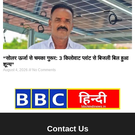
“सोलर ऊर्जा से चमका गुरूर: 3 किलोवाट प्लांट से बिजली बिल हुआ
शून्य”
August 4, 2026
No Comments
Marketing Hack4U
7k Network
Ask Daman
Earn yatra
Buzz4Ai
Digital Convey
Contact Us