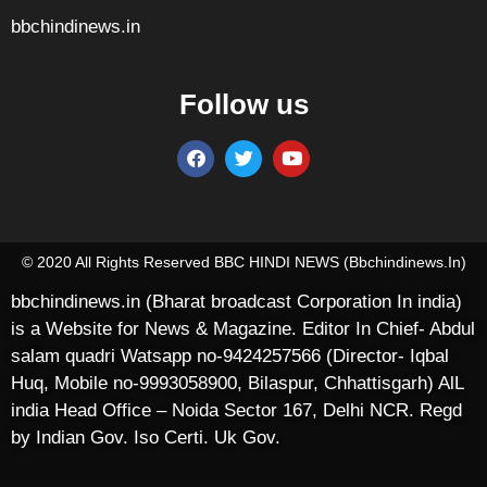
bbchindinews.in
Follow us
Marketing Hack4U
7k Network
Ask Daman
Earn yatra
Buzz4Ai
Digital Convey
© 2020 All Rights Reserved BBC HINDI NEWS (bbchindinews.in)
bbchindinews.in (Bharat broadcast Corporation In india)
is a Website for News & Magazine. Editor In Chief- Abdul
salam quadri Watsapp no-9424257566 (Director- Iqbal
Huq, Mobile no-9993058900, Bilaspur, Chhattisgarh) AlL
india Head Office – Noida Sector 167, Delhi NCR. Regd
by Indian Gov. Iso Certi. Uk Gov.