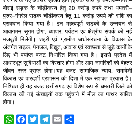
रोजगार के नए अवसर सृजित होंगे।इसके साथ ही धमतरी–नगरी–
बोराई सड़क के चौड़ीकरण हेतु 20 करोड़ रुपये तथा धमतरी–
पुरुर–गंगरेल सड़क चौड़ीकरण हेतु 11 करोड़ रुपये की राशि का
प्रावधान किया गया है। इन महत्वपूर्ण सड़कों के उन्नयन से
आवागमन सुगम होगा, व्यापार, पर्यटन एवं क्षेत्रीय संपर्क को नई
मजबूती मिलेगी। शहरी एवं ग्रामीण अधोसंरचना के विकास के
अंतर्गत सड़क, पेयजल, विद्युत, आवास एवं स्वच्छता से जुड़े कार्यों के
लिए भी पर्याप्त बजट निर्धारित किया गया है। इससे प्रदेश में
आधारभूत सुविधाओं का विस्तार होगा और आम नागरिकों को बेहतर
जीवन स्तर प्राप्त होगा।यह बजट सामाजिक न्याय, समावेशी
विकास एवं पारदर्शी प्रशासन की दिशा में एक सशक्त प्रयास है।
निश्चित ही यह बजट छत्तीसगढ़ एवं विशेष रूप से धमतरी जिले को
विकास की नई ऊंचाइयों तक पहुंचाने में मील का पत्थर साबित
होगा।
W
F
T
T
E
S
h
a
wi
el
m
h