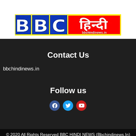
Marketing Hack4U
7k Network
Ask Daman
Earn yatra
Buzz4Ai
Digital Convey
Contact Us
bbchindinews.in
Follow us
Marketing Hack4U
7k Network
Ask Daman
Earn yatra
Buzz4Ai
Digital Convey
© 2020 All Rights Reserved BBC HINDI NEWS (bbchindinews.in)