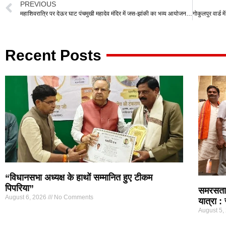
at
c
tt
e
ail
ar
PREVIOUS
s
e
er
gr
e
महाशिवरात्रि पर देऊर घाट पंचमुखी महादेव मंदिर में जस-झांकी का भव्य आयोजन, महापौर रामू रोहरा हुए शामिल
A
b
a
p
o
m
Recent Posts
p
o
k
“विधानसभा अध्यक्ष के हाथों सम्मानित हुए टीकम
पिपरिया”
समरसता 
August 6, 2026
No Comments
यात्रा : 
August 5,