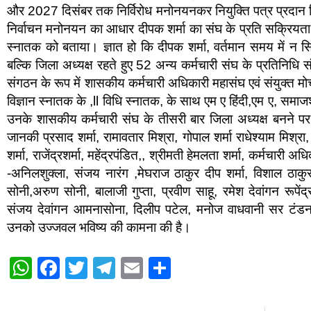
और 2027 दिसंबर तक निर्विरोध मनोनयनकर नियुक्ति पत्र प्रदान किये।
निर्वाचन मनोनयन का आधार दीपक शर्मा का संघ के प्रति सक्रियता ,
स्नातक को बताया। ज्ञात हो कि दीपक शर्मा, वर्तमान समय में न सिर्
बल्कि जिला अध्यक्ष रहते हुए 52 अन्य कर्मचारी संघ के प्रतिनिधि संग
संगठन के रूप में शासकीय कर्मचारी अधिकारी महासंघ एवं संयुक्त मोर्
विज्ञान स्नातक के ,ll विधि स्नातक, के साथ एम ए हिंदी,एम ए, समाजश
उनके शासकीय कर्मचारी संघ के तीसरी बार जिला अध्यक्ष बनने पर,
जानकी प्रसाद शर्मा, रामावतार मिश्रा, गोपाल शर्मा राधेश्याम मिश्रा, 
शर्मा, राजेंद्रशर्मा, महेंद्रपंडित,, श्रीमती हेमलता शर्मा, कर्मचारी 
-अनिलशुक्ला, संजय नारंग ,मेघराज ठाकुर दीप शर्मा, विशाल ठाकुर वि
सोनी,अरुण सोनी, बालाजी गुप्ता, प्रवीण साहू, रमेश देवांगन रूपेंद्
संजय देवांगन आमनासोना, दिलीप पटेल, मनोज वाधवानी सर टंडन, 
उनको उज्जवल भविष्य की कामना की है।
W
F
T
T
E
S
h
a
wi
el
m
h