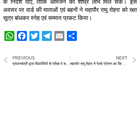
के निर्देश दिए, ताकि आमजन को शीघ्र लाभ मिल सके। इस
अवसर पर वार्ड की माताओं एवं बहनों ने महापौर रामू रोहरा को रक्षा
सूत्र बांधकर स्नेह एवं सम्मान प्रकट किया।
W
F
T
T
E
S
h
a
wi
el
m
h
at
c
tt
e
ail
ar
PREVIOUS
NEXT
s
e
er
gr
e
प्रधानमंत्री द्वारा विद्यार्थियों से परीक्षा पे चर्चा का नौवाँ संस्करण,उत्कृष्ट आत्मानंद के विद्यार्थियों
महापौर रामू रोहरा ने रेलवे स्टेशन का किया निरीक्षण, कहा धमतरी को जल्द मिलेगी रेल सेवा की सौगात
A
b
a
p
o
m
p
o
k