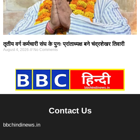
तृतीय वर्ग कर्मचारी संघ के पुनः प्रांताध्यक्ष बने चंद्रशेखर तिवारी
August 4, 2026
No Comments
Marketing Hack4U
7k Network
Ask Daman
Earn yatra
Buzz4Ai
Digital Convey
Contact Us
bbchindinews.in