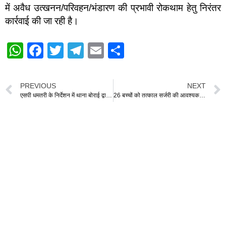
में अवैध उत्खनन/परिवहन/भंडारण की प्रभावी रोकथाम हेतु निरंतर
कार्रवाई की जा रही है।
W
F
T
T
E
S
h
a
wi
el
m
h
at
c
tt
e
ail
ar
PREVIOUS
NEXT
s
e
er
gr
e
एसपी धमतरी के निर्देशन में थाना बोराई द्वारा चेक पोस्ट बोराई पर मादक पदार्थ गांजा में की गई बड़ी कार्यवाही
26 बच्चों को तत्काल सर्जरी की आवश्यकता, चिन्हित बच्चों को उपचार एवं फॉलो-अप में नहीं होगी कोई परेशानी : कलेक्टर
A
b
a
p
o
m
p
o
k