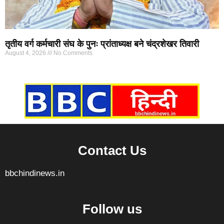
तृतीय वर्ग कर्मचारी संघ के पुनः प्रांताध्यक्ष बने चंद्रशेखर तिवारी
August 4, 2026
No Comments
Marketing Hack4U
7k Network
Ask Daman
Earn yatra
Buzz4Ai
Digital Convey
Contact Us
bbchindinews.in
Follow us