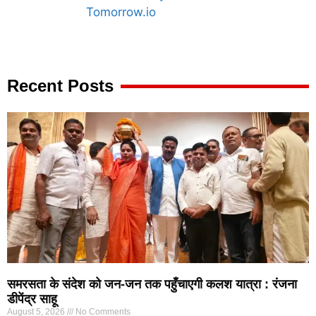
Marketing Hack4U
7k Network
Ask Daman
Earn yatra
Buzz4Ai
Digital Convey
Recent Posts
समरसता के संदेश को जन-जन तक पहुँचाएगी कलश यात्रा : रंजना
डीपेंद्र साहू
August 5, 2026
No Comments