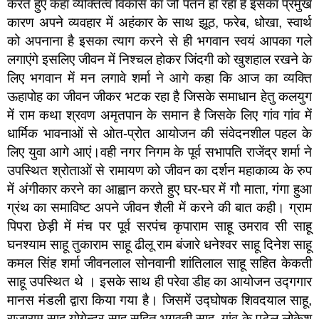
करते हुए कहा व्यक्तित्व विकास का जो पतन हो रहा है इसका प्रमुख
कारण अपने व्यवहार में अहंकार के साथ झूठ, फरेब, धोखा, स्वार्थ
को अपनाना है इसका त्याग करने से ही भगवान स्वयं आपका गले
लगाएंगे इसलिए जीवन में निश्चल होकर जिंदगी को खुशहाल रखने के
लिए भगवान में मन लगावे शर्मा ने आगे कहा कि आज का व्यक्ति
ऊहापोह का जीवन जीकर भटक रहा है जिसके समाधान हेतु कलयुग
में राम कथा श्रवण अमृतपान के समान है जिसके लिए गांव गांव में
धार्मिक भावनाओं से ओत-प्रोत आयोजन की संवेदनशील पहल के
लिए युवा आगे आएं।वही नगर निगम के पूर्व सभापति राजेंद्र शर्मा ने
उपस्थित श्रोताओं से रामायण को जीवन का दर्शन महाकाव्य के रुप
में अंगीकार करने का आह्वान करते हुए घर-घर में गौ माता, गंगा हुआ
ग्रंथ का समाविष्ट अपने जीवन शैली में करने की बात कही। ग्राम
पिपरा छेड़ी में मंच पर पूर्व सरपंच कृपाराम साहू उमराव सी साहू
घनश्याम साहू तुकाराम साहू ढीलू राम बंजारे धनेश्वर साहू दिनेश साहू
कमल सिंह शर्मा जीवनलाल सोनवानी शांतिलाल साहू सहित केकती
साहू उपस्थित थे । इसके साथ ही परेवा डीह का आयोजन उद्गगार
मानस मंडली द्वारा किया गया है। जिसमें उद्घोषक शिवदयाल साहू,
राजाराम साहू योगेन्द्र साहू सहित भगवती साहू, गांव के पटेल लोकेश