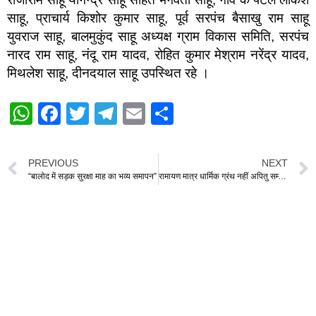
साहू, प्राचार्य किशोर कुमार साहू, पूर्व सरपंच बैसाखु राम साहू
युवराज साहू, बालमुकुंद साहू अध्यक्ष ग्राम विकास समिति, सरपंच
नारद राम साहू, नंदू राम यादव, रोहित कुमार मेश्राम नरेंद्र यादव,
मिथलेश साहू, दीनदयाल साहू उपस्थित रहे ।
W
F
T
T
E
S
h
a
wi
el
m
h
at
c
tt
e
ail
ar
PREVIOUS
NEXT
s
e
er
gr
e
“बालोद में सड़क सुरक्षा माह का भव्य समापन”
रामायण मात्र धार्मिक ग्रंथ नहीं अपितु सम्पूर्ण आदर्श है कविता योगेश बाबर
A
b
a
p
o
m
p
o
k