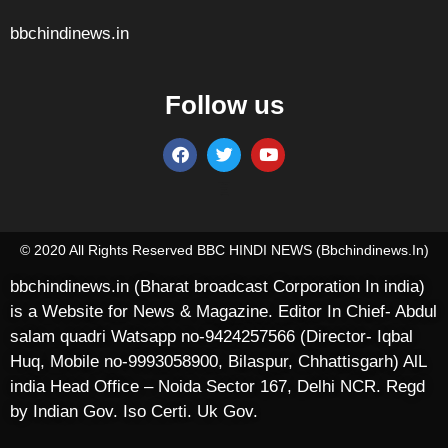
bbchindinews.in
Follow us
Marketing Hack4U
7k Network
Ask Daman
Earn yatra
Buzz4Ai
Digital Convey
© 2020 All Rights Reserved BBC HINDI NEWS (bbchindinews.in)
bbchindinews.in (Bharat broadcast Corporation In india)
is a Website for News & Magazine. Editor In Chief- Abdul
salam quadri Watsapp no-9424257566 (Director- Iqbal
Huq, Mobile no-9993058900, Bilaspur, Chhattisgarh) AlL
india Head Office – Noida Sector 167, Delhi NCR. Regd
by Indian Gov. Iso Certi. Uk Gov.