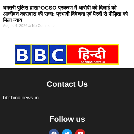
धमतरी पुलिस द्वाराPOCSO प्रकरण में आरोपी को दिलाई को
आजीवन कारावास की सजा: प्रभावी विवेचना एवं पैरवी से पीड़िता को
मिला न्याय
August 4, 2026
No Comments
Marketing Hack4U
7k Network
Ask Daman
Earn yatra
Buzz4Ai
Digital Convey
Contact Us
bbchindinews.in
Follow us