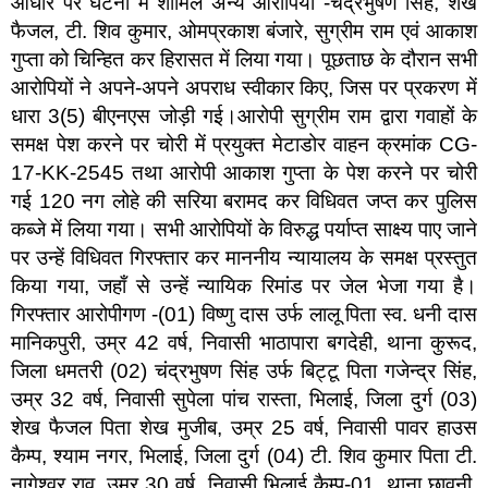
आधार पर घटना में शामिल अन्य आरोपियों -चंद्रभुषण सिंह, शेख
फैजल, टी. शिव कुमार, ओमप्रकाश बंजारे, सुग्रीम राम एवं आकाश
गुप्ता को चिन्हित कर हिरासत में लिया गया। पूछताछ के दौरान सभी
आरोपियों ने अपने-अपने अपराध स्वीकार किए, जिस पर प्रकरण में
धारा 3(5) बीएनएस जोड़ी गई।आरोपी सुग्रीम राम द्वारा गवाहों के
समक्ष पेश करने पर चोरी में प्रयुक्त मेटाडोर वाहन क्रमांक CG-
17-KK-2545 तथा आरोपी आकाश गुप्ता के पेश करने पर चोरी
गई 120 नग लोहे की सरिया बरामद कर विधिवत जप्त कर पुलिस
कब्जे में लिया गया। सभी आरोपियों के विरुद्ध पर्याप्त साक्ष्य पाए जाने
पर उन्हें विधिवत गिरफ्तार कर माननीय न्यायालय के समक्ष प्रस्तुत
किया गया, जहाँ से उन्हें न्यायिक रिमांड पर जेल भेजा गया है।
गिरफ्तार आरोपीगण -(01) विष्णु दास उर्फ लालू पिता स्व. धनी दास
मानिकपुरी, उम्र 42 वर्ष, निवासी भाठापारा बगदेही, थाना कुरूद,
जिला धमतरी (02) चंद्रभुषण सिंह उर्फ बिट्टू पिता गजेन्द्र सिंह,
उम्र 32 वर्ष, निवासी सुपेला पांच रास्ता, भिलाई, जिला दुर्ग (03)
शेख फैजल पिता शेख मुजीब, उम्र 25 वर्ष, निवासी पावर हाउस
कैम्प, श्याम नगर, भिलाई, जिला दुर्ग (04) टी. शिव कुमार पिता टी.
नागेश्वर राव, उम्र 30 वर्ष, निवासी भिलाई कैम्प-01, थाना छावनी,