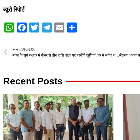
ब्यूरो रिपोर्ट
W
F
T
T
E
S
h
a
wi
el
m
h
at
c
tt
e
ail
ar
PREVIOUS
s
e
er
gr
e
मंगल के सूर्य नक्षत्र में गोचर से तीन राशि वालों पर बरसेंगी खुशियां, घर में लगेगा धन का ढेर।
A
b
a
p
o
m
Recent Posts
p
o
k