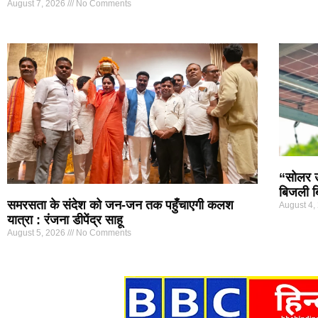
August 7, 2026
No Comments
“सोलर ऊर
बिजली ब
समरसता के संदेश को जन-जन तक पहुँचाएगी कलश
August 4,
यात्रा : रंजना डीपेंद्र साहू
August 5, 2026
No Comments
Marketing Hack4U
7k Network
Ask Daman
Earn yatra
Buzz4Ai
Digital Convey