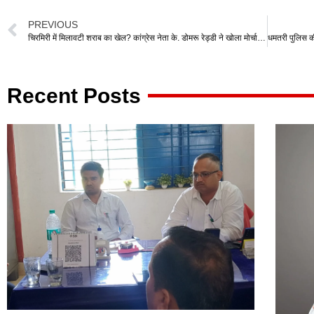
at
c
tt
e
ail
ar
PREVIOUS
s
e
er
gr
e
चिरमिरी में मिलावटी शराब का खेल? कांग्रेस नेता के. डोमरू रेड्डी ने खोला मोर्चा, सीएम हेल्पलाइन में दर्ज कराई शिकायत
A
b
a
p
o
m
Recent Posts
p
o
k