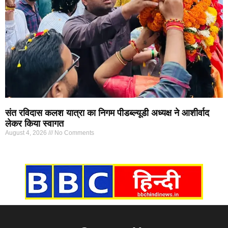
संत रविदास कलश यात्रा का निगम पीडब्ल्यूडी अध्यक्ष ने आशीर्वाद
लेकर किया स्वागत
August 4, 2026
No Comments
Marketing Hack4U
7k Network
Ask Daman
Earn yatra
Buzz4Ai
Digital Convey