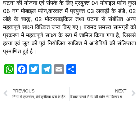
घटना की योजना एवं संपर्क के लिए प्रयुक्त 04 मोबाइल फोन कुल
06 नग मोबाइल फोन,वारदात में प्रयुक्त 03 लकड़ी के डंडे, 02
लोहे के चाकू, 02 मोटरसाइकिल तथा घटना से संबंधित अन्य
महत्वपूर्ण साक्ष्य विधिवत जप्त किए गए। बरामद समस्त सामग्री को
प्रकरण में महत्वपूर्ण साक्ष्य के रूप में शामिल किया गया है, जिससे
हत्या एवं लूट की पूर्व नियोजित साजिश में आरोपियों की संलिप्तता
प्रमाणित हुई है।
W
F
T
T
E
S
h
a
wi
el
m
h
at
c
tt
e
ail
ar
PREVIOUS
NEXT
s
e
er
gr
e
निगम में एल्डरमेन, डेमोक्रेटिक ढांचे के ईंट,कॉन्क्रीट जैसे- पँ राजेश
विशाल घन्टां से ऊं की ध्वनि से मकेश्वर महादेव की हुई विशेष पूजा अर्चना
A
b
a
p
o
m
p
o
k