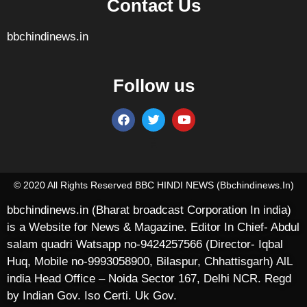
Contact Us
bbchindinews.in
Follow us
Marketing Hack4U
7k Network
Ask Daman
Earn yatra
Buzz4Ai
Digital Convey
© 2020 All Rights Reserved BBC HINDI NEWS (bbchindinews.in)
bbchindinews.in (Bharat broadcast Corporation In india)
is a Website for News & Magazine. Editor In Chief- Abdul
salam quadri Watsapp no-9424257566 (Director- Iqbal
Huq, Mobile no-9993058900, Bilaspur, Chhattisgarh) AlL
india Head Office – Noida Sector 167, Delhi NCR. Regd
by Indian Gov. Iso Certi. Uk Gov.