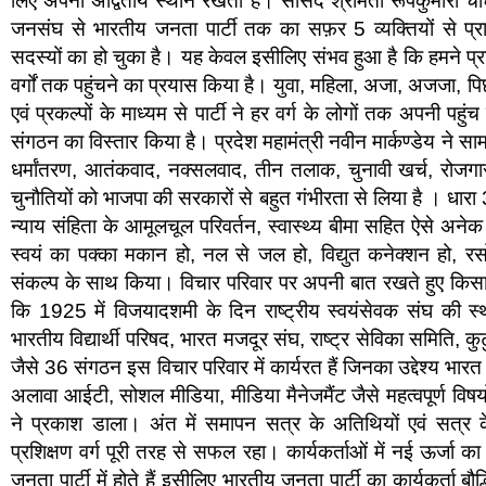
लिए अपना अद्वितीय स्थान रखता है। सांसद श्रीमती रूपकुमारी चौधर
जनसंघ से भारतीय जनता पार्टी तक का सफ़र 5 व्यक्तियों से प
सदस्यों का हो चुका है। यह केवल इसीलिए संभव हुआ है कि हमने प्रत
वर्गों तक पहुंचने का प्रयास किया है। युवा, महिला, अजा, अजजा, पि
एवं प्रकल्पों के माध्यम से पार्टी ने हर वर्ग के लोगों तक अपनी पह
संगठन का विस्तार किया है। प्रदेश महामंत्री नवीन मार्कण्डेय ने स
धर्मांतरण, आतंकवाद, नक्सलवाद, तीन तलाक, चुनावी खर्च, रोजगार, श
चुनौतियों को भाजपा की सरकारों से बहुत गंभीरता से लिया है । ध
न्याय संहिता के आमूलचूल परिवर्तन, स्वास्थ्य बीमा सहित ऐसे अन
स्वयं का पक्का मकान हो, नल से जल हो, विद्युत कनेक्शन हो, र
संकल्प के साथ किया। विचार परिवार पर अपनी बात रखते हुए किसान 
कि 1925 में विजयादशमी के दिन राष्ट्रीय स्वयंसेवक संघ की स
भारतीय विद्यार्थी परिषद, भारत मजदूर संघ, राष्ट्र सेविका समिति, क
जैसे 36 संगठन इस विचार परिवार में कार्यरत हैं जिनका उद्देश्य भारत
अलावा आईटी, सोशल मीडिया, मीडिया मैनेजमैंट जैसे महत्वपूर्ण विष
ने प्रकाश डाला। अंत में समापन सत्र के अतिथियों एवं सत्र के
प्रशिक्षण वर्ग पूरी तरह से सफल रहा। कार्यकर्ताओं में नई ऊर्जा का
जनता पार्टी में होते हैं इसीलिए भारतीय जनता पार्टी का कार्यकर्ता बौद