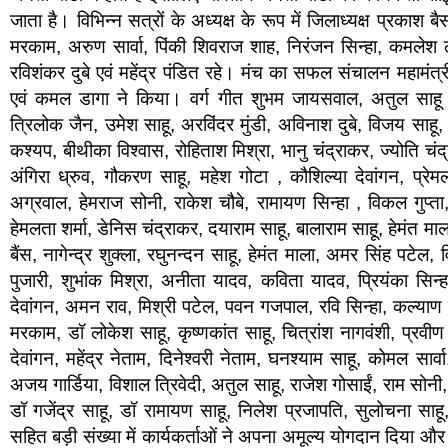
जाता है। विभिन्न सत्रों के अध्यक्ष के रूप में जिलाध्यक्ष प्रकाश ब
मरकाम, अरुण सार्वा, पिंकी शिवराज शाह, निरंजन सिन्हा, कमलेश ठोक
रविशंकर दुबे एवं महेंद्र पंडित रहे। मंच का सफल संचालन महामंत्री
एवं कमल डागा ने किया। वर्ग गीत शुभम जायसवाल, अतुल साहू ए
त्रिलोक जैन, उमेश साहू, अरविंदर मुंडी, अविनाश दुबे, विजय साहू,
कश्यप, बीथीका विश्वास, रोहिताश मिश्रा, भानु चंद्राकर, ज्योति चंद
अंगिरा ध्रुव, गौकरण साहू, महेश गोटा , कौशिल्या देवांगन, प्रेमलत
अग्रवाल, हेमराज सोनी, राकेश चौबे, रामायण सिन्हा , विकल गुप्ता
हेमलता शर्मा, डेनिस चंद्राकर, दयाराम साहू, बालाराम साहू, हेमंत 
बैंस, नागेन्द्र शुक्ला, रघुनन्दन साहू, हेमंत माला, अमर सिंह पटेल,
पुजारी, शुभांक मिश्रा, अनीता यादव, कविता यादव, प्रियंका सिन्
देवांगन, अमन राव, मिश्री पटेल, पवन गजपाल, रवि सिन्हा, कल्याण
मरकाम, डॉ लोकेश साहू, कृष्णकांत साहू, चित्रांश नागवंशी, प्रवीण
देवांगन, महेंद्र नेताम, दिनेश्वरी नेताम, घनश्याम साहू, कोमल सार्
अजय गार्डिया, विशाल त्रिवेदी, अतुल साहू, राजेश गोसाईं, राम सोनी, 
डॉ गजेंद्र साहू, डॉ रामायण साहू, निलेश प्रजापति, सुलोचना साहू,
सहित बड़ी संख्या में कार्यकर्ताओं ने अपना अमूल्य योगदान दिया 