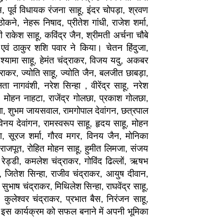
ैस, पूर्व विधायक रंजना साहू, इंदर चोपड़ा, श्रवण
ने, नेहरू निषाद, प्रीतेश गांधी, राजेश शर्मा,
 राकेश साहू, कविंद्र जैन, श्रीमती अर्चना चौबे
वं ठाकुर शशि पवार ने किया। चेतन हिंदुजा,
 श्यामा साहू, हेमंत चंद्राकर, विजय यदु, अकबर
्राकर, ज्योति साहू, ज्योति जैन, बलजीत छाबड़ा,
ा नागवंशी, नरेश सिन्हा , वीरेंद्र साहू, नरेश
, मोहन नाहटा, राजेंद्र गोलछा, प्रकाश गोलछा,
माला, शुभम जायसवाल, रामगोपाल देवांगन, छत्रपाल
 विनय देवांगन, रामस्वरूप साहू, हृदय साहू, मोहन
हा, सूरज शर्मा, गौरव मगर, विनय जैन, मोनिका
 राजपूत, रोहित मोहन साहू, हुमीत लिमजा, संजय
 रेड्डी, कमलेश चंद्राकर, गोविंद ढिल्लों, ऋषभ
वा, जितेश सिन्हा, राजीव चंद्राकर, आयुष दीवान,
सुभाष चंद्राकर, मिथिलेश सिन्हा, राघवेंद्र साहू,
 कुलेश्वर चंद्राकर, प्रभात बैस, निरंजन साहू,
और इस कार्यक्रम को सफल बनाने में अपनी भूमिका