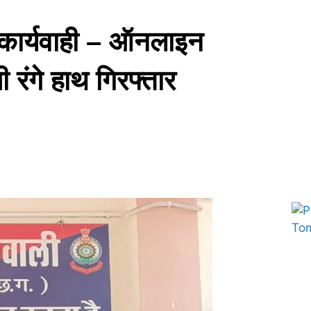
कार्यवाही – ऑनलाइन
रंगे हाथ गिरफ्तार
Marketing Hack4U
7k Network
Ask Daman
Earn yatra
Buzz4Ai
Digital Convey