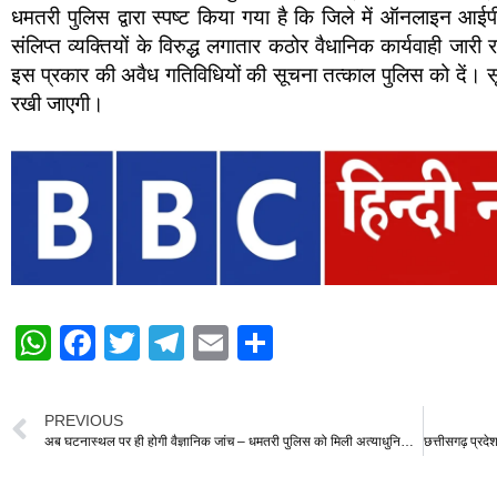
धमतरी पुलिस द्वारा स्पष्ट किया गया है कि जिले में ऑनलाइन आईप
संलिप्त व्यक्तियों के विरुद्ध लगातार कठोर वैधानिक कार्यवाही जा
इस प्रकार की अवैध गतिविधियों की सूचना तत्काल पुलिस को दें। सूच
रखी जाएगी।
W
F
T
T
E
S
h
a
wi
el
m
h
at
c
tt
e
ail
ar
PREVIOUS
s
e
er
gr
e
अब घटनास्थल पर ही होगी वैज्ञानिक जांच – धमतरी पुलिस को मिली अत्याधुनिक हाईटेक एफएसएल मोबाइल यूनिट वैन
A
b
a