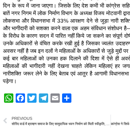
दिन के रूप में जाना जाएगा। जिसके लिए देश कभी भी कांग्रेस सह
बातें नगर निगम में लोक निर्माण विभाग के अध्यक्ष विजय मोटवानी द्वा
लोकसभा और विधानसभा में 33% आरक्षण देने से जुड़ा नारी शक
और भागीदारी को सशक्त करने वाला एक अहम संविधान संशोधन है—उसे 
के विरोध के कारण सदन में पारित नहीं किये जा सकने का संपूर्ण दो
उनके अधिकारों से वंचित करके रखी हुई है जिसका ज्वलंत उदाह
अवसर नहीं है जब इन दलों ने महिलाओं के अधिकारों से जुड़े मुद्दों
कई बार महिलाओं को उनका हक दिलाने की दिशा में ऐसे ही अवरोध
महिलाओं की भागीदारी नहीं देखना चाहते लेकिन महिलाएं ह
नारीशक्ति जरूर लेने के लिए बेताब एवं आतुर है आगामी विधानसभा 
पड़ेगा।
W
F
T
T
E
S
h
a
wi
el
m
h
at
c
tt
e
ail
ar
PREVIOUS
s
e
er
gr
e
सोरिद वार्ड में ब्राम्हण समाज के लिए सामुदायिक भवन निर्माण को मिली स्वीकृति, रंजना साहू ने उप मुख्यमंत्री अरुण साव का जताया आभार