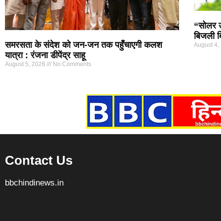
“सोलर ऊर
बिजली ब
समरसता के संदेश को जन-जन तक पहुँचाएगी कलश
August 4,
यात्रा : रंजना डीपेंद्र साहू
August 5, 2026
No Comments
Marketing Hack4U
7k Network
Ask Daman
Earn yatra
Buzz4Ai
Digital Convey
Contact Us
bbchindinews.in