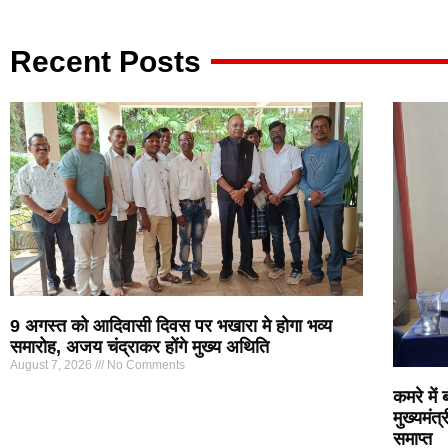
A
b
a
p
o
m
Recent Posts
p
o
k
9 अगस्त को आदिवासी दिवस पर भखारा मे होगा भव्य
समारोह, अजय चंद्राकर होंगे मुख्य अथिति
August 7, 2026
No Comments
कमरे में
मुख्यमंत
समाप्त