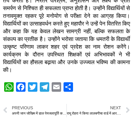
तय करती है। निरंतर परिश्रम, अनुशासन और लक्ष्य के प्रति
समर्पण से निश्चित ही सफलता प्राप्त होती है। उन्होंने विद्यार्थियों से
तनावमुक्त रहकर पूरे मनोयोग से परीक्षा देने का आग्रह किया।
विद्यार्थियों का उत्साहवर्धन करते हुए महापौर ने उन्हें पेन वितरित किए
और कहा कि यह केवल लेखन सामग्री नहीं, बल्कि सफलता के
संकल्प का प्रतीक है। उन्होंने भरोसा जताया कि धमतरी के विद्यार्थी
उत्कृष्ट परिणाम लाकर शहर एवं प्रदेश का नाम रोशन करेंगे।
कार्यक्रम के दौरान उपस्थित शिक्षकों एवं अभिभावकों ने भी
विद्यार्थियों का हौसला बढ़ाया और उनके उज्ज्वल भविष्य की कामना
की।
W
F
T
T
E
S
h
a
wi
el
m
h
at
c
tt
e
ail
ar
PREVIOUS
NEXT
s
e
er
gr
e
अपनी जान जोखिम में डाल पेयजलापूर्ति करने वाले कर्मचारी को उपचार हेतु सहयोग के लिए बढ़े हाथ
रामू रोहरा ने किया लालबगीचा वार्ड में आर.आर.सी.सी. नाली निर्माण कार्य का भूमि पूजन
A
b
a