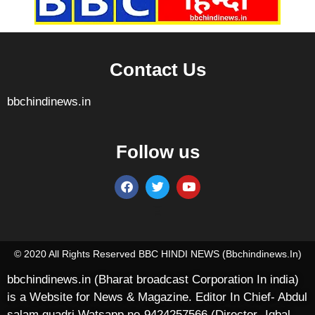
Contact Us
bbchindinews.in
Follow us
Marketing Hack4U
7k Network
Ask Daman
Earn yatra
Buzz4Ai
Digital Convey
© 2020 All Rights Reserved BBC HINDI NEWS (bbchindinews.in)
bbchindinews.in (Bharat broadcast Corporation In india)
is a Website for News & Magazine. Editor In Chief- Abdul
salam quadri Watsapp no-9424257566 (Director- Iqbal