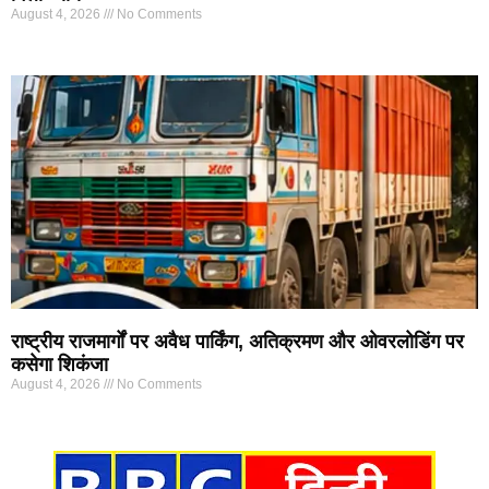
August 4, 2026
No Comments
राष्ट्रीय राजमार्गों पर अवैध पार्किंग, अतिक्रमण और ओवरलोडिंग पर
कसेगा शिकंजा
August 4, 2026
No Comments
Marketing Hack4U
7k Network
Ask Daman
Earn yatra
Buzz4Ai
Digital Convey