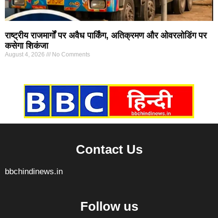
राष्ट्रीय राजमार्गों पर अवैध पार्किंग, अतिक्रमण और ओवरलोडिंग पर
कसेगा शिकंजा
August 4, 2026
No Comments
Marketing Hack4U
7k Network
Ask Daman
Earn yatra
Buzz4Ai
Digital Convey
Contact Us
bbchindinews.in
Follow us