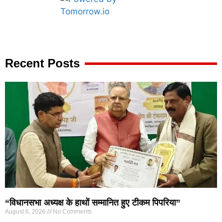
Marketing Hack4U
7k Network
Ask Daman
Earn yatra
Buzz4Ai
Digital Convey
Recent Posts
“विधानसभा अध्यक्ष के हाथों सम्मानित हुए टीकम पिपरिया”
August 6, 2026
No Comments